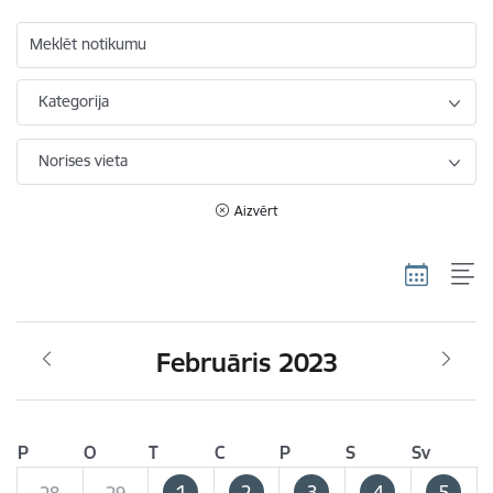
Meklēt notikumu
Kategorija
Norises vieta
Aizvērt
Februāris 2023
P
O
T
C
P
S
Sv
1
2
3
4
5
28
29