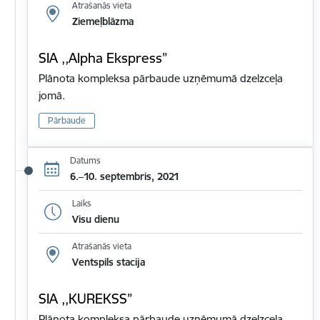
Atrašanās vieta
Ziemeļblāzma
SIA ,,Alpha Ekspress”
Plānota kompleksa pārbaude uzņēmumā dzelzceļa
jomā.
Pārbaude
Datums
6.–10. septembris, 2021
Laiks
Visu dienu
Atrašanās vieta
Ventspils stacija
SIA ,,KUREKSS”
Plānota kompleksa pārbaude uzņēmumā dzelzceļa