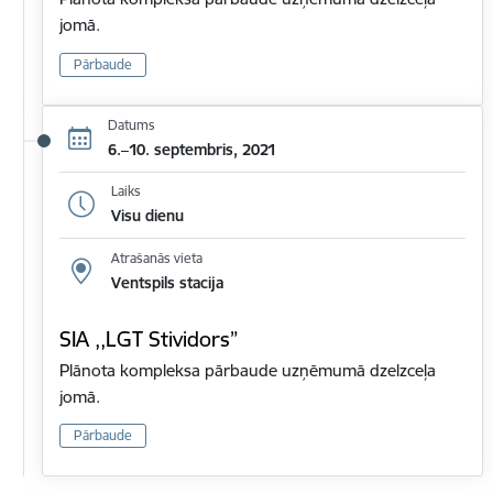
jomā.
Pārbaude
Datums
6.–10. septembris, 2021
Laiks
Visu dienu
Atrašanās vieta
Ventspils stacija
SIA ,,LGT Stividors”
Plānota kompleksa pārbaude uzņēmumā dzelzceļa
jomā.
Pārbaude