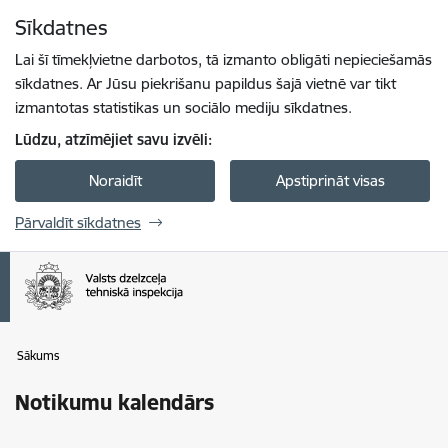
Pāriet uz lapas saturu
Sīkdatnes
Spied
lai meklētu
Enter
Lai šī tīmekļvietne darbotos, tā izmanto obligāti nepieciešamās
sīkdatnes. Ar Jūsu piekrišanu papildus šajā vietnē var tikt
izmantotas statistikas un sociālo mediju sīkdatnes.
Lūdzu, atzīmējiet savu izvēli:
Noraidīt
Apstiprināt visas
Pārvaldīt sīkdatnes
Sākums
Notikumu kalendārs