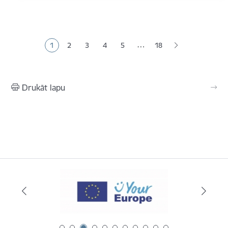
Lapošana
…
1
2
3
4
5
18
Pašreizējā lapa
Lapa
Lapa
Lapa
Lapa
Drukāt lapu