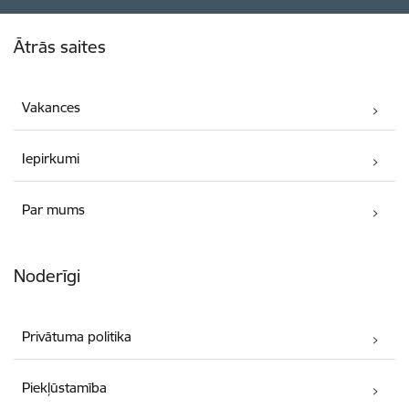
Kājene
Ātrās saites
Vakances
Iepirkumi
Par mums
Noderīgi
Privātuma politika
Piekļūstamība