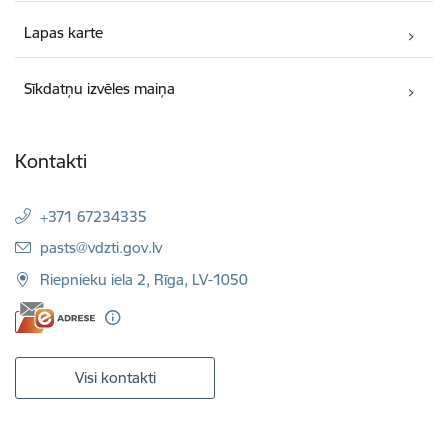
Lapas karte
Sīkdatņu izvēles maiņa
Kontakti
+371 67234335
E-pasts:
pasts@vdzti.gov.lv
Riepnieku iela 2, Rīga, LV-1050
Visi kontakti