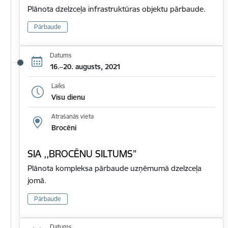
Plānota dzelzceļa infrastruktūras objektu pārbaude.
Pārbaude
Datums
16.–20. augusts, 2021
Laiks
Visu dienu
Atrašanās vieta
Brocēni
SIA ,,BROCĒNU SILTUMS”
Plānota kompleksa pārbaude uzņēmumā dzelzceļa
jomā.
Pārbaude
Datums