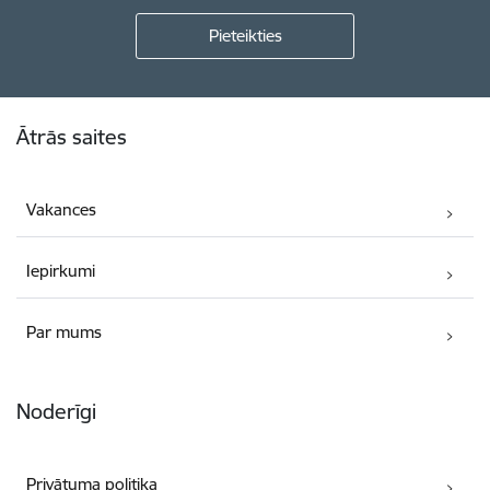
Kājene
Ātrās saites
Vakances
Iepirkumi
Par mums
Noderīgi
Privātuma politika