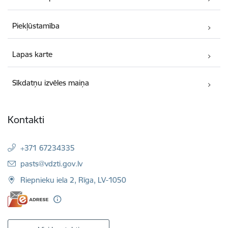
Piekļūstamība
Lapas karte
Sīkdatņu izvēles maiņa
Kontakti
+371 67234335
E-pasts:
pasts@vdzti.gov.lv
Riepnieku iela 2, Rīga, LV-1050