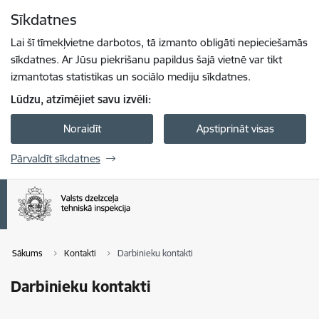
Pāriet uz lapas saturu
Sīkdatnes
Spied
lai meklētu
Enter
Lai šī tīmekļvietne darbotos, tā izmanto obligāti nepieciešamās
sīkdatnes. Ar Jūsu piekrišanu papildus šajā vietnē var tikt
izmantotas statistikas un sociālo mediju sīkdatnes.
Lūdzu, atzīmējiet savu izvēli:
Noraidīt
Apstiprināt visas
Pārvaldīt sīkdatnes
Sākums
Kontakti
Darbinieku kontakti
Darbinieku kontakti