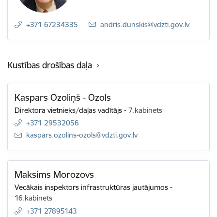
+371 67234335
E-pasts:
andris.dunskis@vdzti.gov.lv
Kustības drošības daļa
Kaspars Ozoliņš - Ozols
Direktora vietnieks/daļas vadītājs
-
7.kabinets
+371 29532056
E-pasts:
kaspars.ozolins-ozols@vdzti.gov.lv
Maksims Morozovs
Vecākais inspektors infrastruktūras jautājumos
-
16.kabinets
+371 27895143