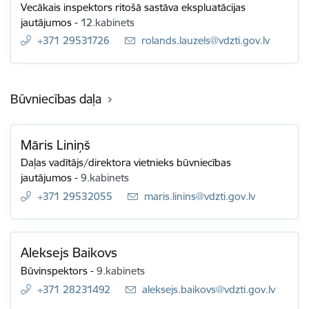
Vecākais inspektors ritošā sastāva ekspluatācijas
jautājumos
-
12.kabinets
+371 29531726
E-pasts:
rolands.lauzels@vdzti.gov.lv
Būvniecības daļa
Māris Liniņš
Daļas vadītājs/direktora vietnieks būvniecības
jautājumos
-
9.kabinets
+371 29532055
E-pasts:
maris.linins@vdzti.gov.lv
Aleksejs Baikovs
Būvinspektors
-
9.kabinets
+371 28231492
E-pasts:
aleksejs.baikovs@vdzti.gov.lv