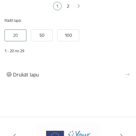
Lapošana
1
2
Pašreizējā lapa
Lapa
Rādīt lapā:
1 - 20 no 29
Drukāt lapu