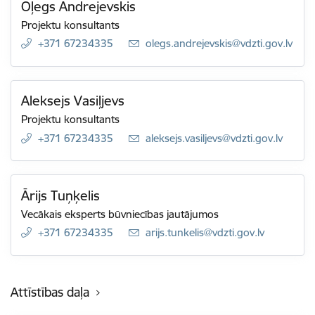
Oļegs Andrejevskis
Projektu konsultants
+371 67234335
E-pasts:
olegs.andrejevskis@vdzti.gov.lv
Aleksejs Vasiļjevs
Projektu konsultants
+371 67234335
E-pasts:
aleksejs.vasiljevs@vdzti.gov.lv
Ārijs Tuņķelis
Vecākais eksperts būvniecības jautājumos
+371 67234335
E-pasts:
arijs.tunkelis@vdzti.gov.lv
Attīstības daļa