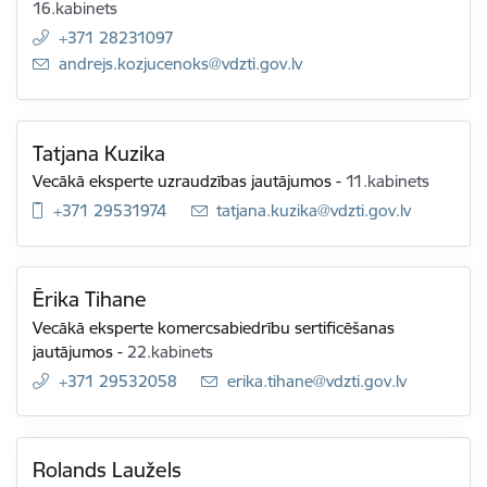
16.kabinets
+371 28231097
E-pasts:
andrejs.kozjucenoks@vdzti.gov.lv
Tatjana Kuzika
Vecākā eksperte uzraudzības jautājumos
-
11.kabinets
+371 29531974
E-pasts:
tatjana.kuzika@vdzti.gov.lv
Ērika Tihane
Vecākā eksperte komercsabiedrību sertificēšanas
jautājumos
-
22.kabinets
+371 29532058
E-pasts:
erika.tihane@vdzti.gov.lv
Rolands Laužels