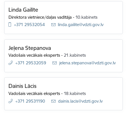
Linda Gailīte
Direktora vietniece/daļas vadītāja
-
10.kabinets
+371 29532054
E-pasts:
linda.gailite@vdzti.gov.lv
Jeļena Stepanova
Vadošais vecākais eksperts
-
21.kabinets
+371 29532059
E-pasts:
jelena.stepanova@vdzti.gov.lv
Dainis Lācis
Vadošais vecākais eksperts
-
18.kabinets
+371 29531190
E-pasts:
dainis.lacis@vdzti.gov.lv