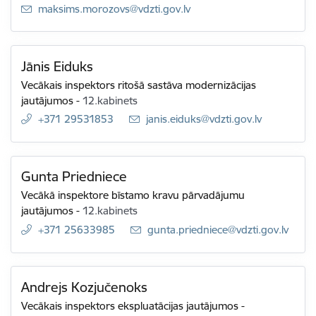
E-pasts:
maksims.morozovs@vdzti.gov.lv
Jānis Eiduks
Vecākais inspektors ritošā sastāva modernizācijas
jautājumos
-
12.kabinets
+371 29531853
E-pasts:
janis.eiduks@vdzti.gov.lv
Gunta Priedniece
Vecākā inspektore bīstamo kravu pārvadājumu
jautājumos
-
12.kabinets
+371 25633985
E-pasts:
gunta.priedniece@vdzti.gov.lv
Andrejs Kozjučenoks
Vecākais inspektors ekspluatācijas jautājumos
-