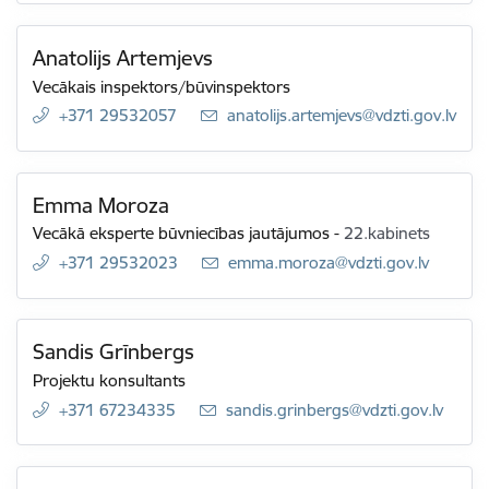
Anatolijs Artemjevs
Vecākais inspektors/būvinspektors
+371 29532057
E-pasts:
anatolijs.artemjevs@vdzti.gov.lv
Emma Moroza
Vecākā eksperte būvniecības jautājumos
-
22.kabinets
+371 29532023
E-pasts:
emma.moroza@vdzti.gov.lv
Sandis Grīnbergs
Projektu konsultants
+371 67234335
E-pasts:
sandis.grinbergs@vdzti.gov.lv