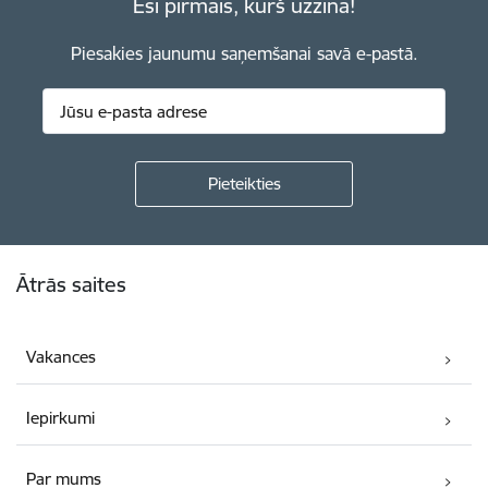
Esi pirmais, kurš uzzina!
Piesakies jaunumu saņemšanai savā e-pastā.
Kājene
Ātrās saites
Vakances
Iepirkumi
Par mums