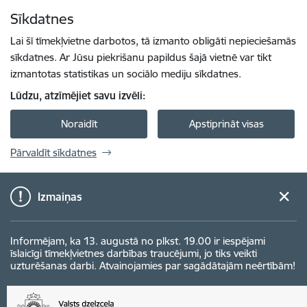
Pāriet uz lapas saturu
Sīkdatnes
Spied
lai meklētu
Enter
Lai šī tīmekļvietne darbotos, tā izmanto obligāti nepieciešamās
sīkdatnes. Ar Jūsu piekrišanu papildus šajā vietnē var tikt
izmantotas statistikas un sociālo mediju sīkdatnes.
Lūdzu, atzīmējiet savu izvēli:
Noraidīt
Apstiprināt visas
Pārvaldīt sīkdatnes
Izmaiņas
Informējam, ka 13. augustā no plkst. 19.00 ir iespējami
īslaicīgi tīmekļvietnes darbības traucējumi, jo tiks veikti
uzturēšanas darbi. Atvainojamies par sagādātajām neērtībām!