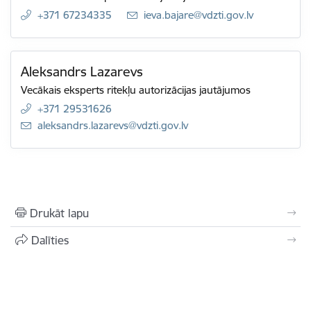
+371 67234335
E-pasts:
ieva.bajare@vdzti.gov.lv
Aleksandrs Lazarevs
Vecākais eksperts ritekļu autorizācijas jautājumos
+371 29531626
E-pasts:
aleksandrs.lazarevs@vdzti.gov.lv
Drukāt lapu
Dalīties