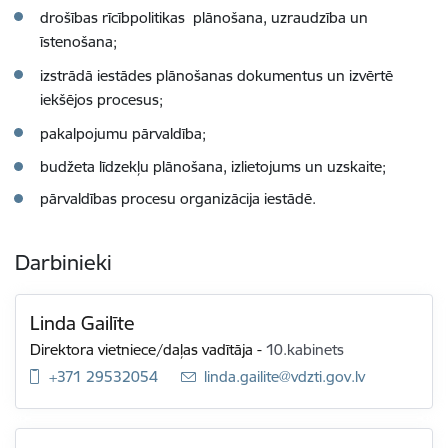
drošības rīcībpolitikas plānošana, uzraudzība un
īstenošana;
izstrādā iestādes plānošanas dokumentus un izvērtē
iekšējos procesus;
pakalpojumu pārvaldība;
budžeta līdzekļu plānošana, izlietojums un uzskaite;
pārvaldības procesu organizācija iestādē.
Darbinieki
Linda Gailīte
Direktora vietniece/daļas vadītāja
-
10.kabinets
+371 29532054
E-pasts:
linda.gailite@vdzti.gov.lv