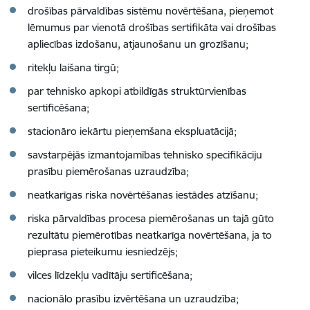
drošības pārvaldības sistēmu novērtēšana, pieņemot
lēmumus par vienotā drošības sertifikāta vai drošības
apliecības izdošanu, atjaunošanu un grozīšanu;
ritekļu laišana tirgū;
par tehnisko apkopi atbildīgās struktūrvienības
sertificēšana;
stacionāro iekārtu pieņemšana ekspluatācijā;
savstarpējās izmantojamības tehnisko specifikāciju
prasību piemērošanas uzraudzība;
neatkarīgas riska novērtēšanas iestādes atzīšanu;
riska pārvaldības procesa piemērošanas un tajā gūto
rezultātu piemērotības neatkarīga novērtēšana, ja to
pieprasa pieteikumu iesniedzējs;
vilces līdzekļu vadītāju sertificēšana;
nacionālo prasību izvērtēšana un uzraudzība;