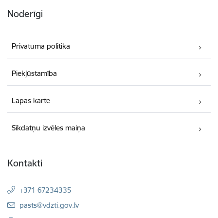
Noderīgi
Privātuma politika
Piekļūstamība
Lapas karte
Sīkdatņu izvēles maiņa
Kontakti
+371 67234335
E-pasts:
pasts@vdzti.gov.lv