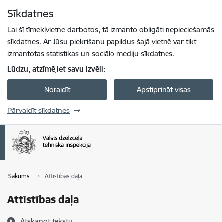
Pāriet uz lapas saturu
Sīkdatnes
Spied
lai meklētu
Enter
Lai šī tīmekļvietne darbotos, tā izmanto obligāti nepieciešamās
sīkdatnes. Ar Jūsu piekrišanu papildus šajā vietnē var tikt
izmantotas statistikas un sociālo mediju sīkdatnes.
Lūdzu, atzīmējiet savu izvēli:
Noraidīt
Apstiprināt visas
Pārvaldīt sīkdatnes
Sākums
Attīstības daļa
Attīstības daļa
Atskaņot tekstu