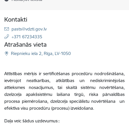
Kontakti
E-pasts:
pasts@vdzti.gov.lv
+371 67234335
Atrašanās vieta
Riepnieku iela 2, Rīga, LV-1050
Attīstības mērķis ir sertificēšanas procedūru nodrošināšana,
ievērojot neatkarības, atklātības un nediskriminējošas
attieksmes nosacījumus, tai skaitā sistēmu novērtēšana,
dzelzceļa apakšsistēmu laišana tirgū, riska pārvaldības
procesa piemērošana, dzelzceļa speciālistu novērtēšana un
efektīva visu procedūru (procesu) izveidošana.
Daļa veic šādus uzdevumus::