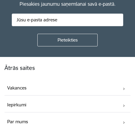
Piesakies jaunumu saņemšanai savā e-pastā.
Kājene
Ātrās saites
Vakances
Iepirkumi
Par mums