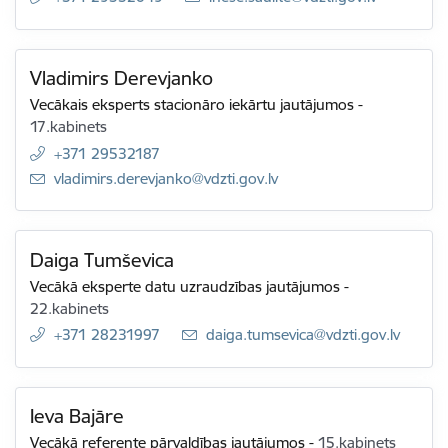
Vladimirs Derevjanko
Vecākais eksperts stacionāro iekārtu jautājumos
-
17.kabinets
+371 29532187
E-pasts:
vladimirs.derevjanko@vdzti.gov.lv
Daiga Tumševica
Vecākā eksperte datu uzraudzības jautājumos
-
22.kabinets
+371 28231997
E-pasts:
daiga.tumsevica@vdzti.gov.lv
Ieva Bajāre
Vecākā referente pārvaldības jautājumos
-
15.kabinets