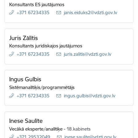
Konsultants ES jautājumos
+371 67234335
E-pasts:
janis.eiduks2@vdzti.gov.lv
Juris Zālītis
Konsultants juridiskajos jautājumos
+371 67234335
E-pasts:
juris.zalitis@vdzti.gov.lv
Ingus Gulbis
Sistēmanalītiķis/programmētājs
+371 67234335
E-pasts:
ingus.gulbis@vdzti.gov.lv
Inese Saulīte
Vecākā eksperte/analītiķe
-
18.kabinets
+371 29532049
E-pasts:
inese.saulite@vdzti.gov.lv