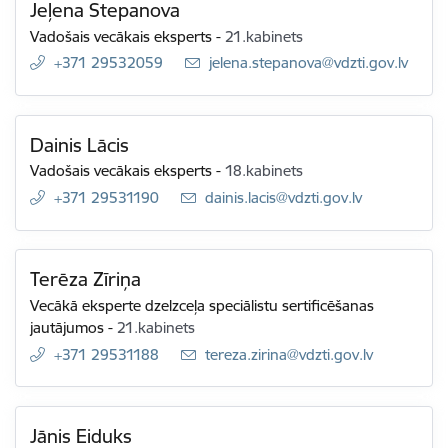
Jeļena Stepanova
Vadošais vecākais eksperts
-
21.kabinets
+371 29532059
E-pasts:
jelena.stepanova@vdzti.gov.lv
Dainis Lācis
Vadošais vecākais eksperts
-
18.kabinets
+371 29531190
E-pasts:
dainis.lacis@vdzti.gov.lv
Terēza Zīriņa
Vecākā eksperte dzelzceļa speciālistu sertificēšanas
jautājumos
-
21.kabinets
+371 29531188
E-pasts:
tereza.zirina@vdzti.gov.lv
Jānis Eiduks