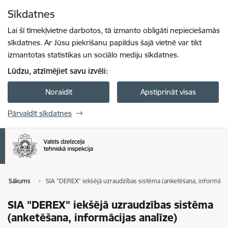
Pāriet uz lapas saturu
Sīkdatnes
Spied
lai meklētu
Enter
Lai šī tīmekļvietne darbotos, tā izmanto obligāti nepieciešamās
sīkdatnes. Ar Jūsu piekrišanu papildus šajā vietnē var tikt
izmantotas statistikas un sociālo mediju sīkdatnes.
Lūdzu, atzīmējiet savu izvēli:
Noraidīt
Apstiprināt visas
Pārvaldīt sīkdatnes
Sākums
SIA "DEREX" iekšējā uzraudzības sistēma (anketēšana, informācija
SIA "DEREX" iekšējā uzraudzības sistēma
(anketēšana, informācijas analīze)