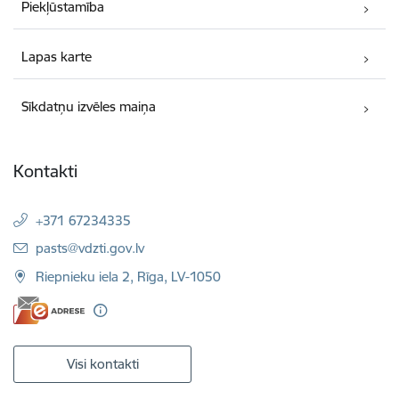
Piekļūstamība
Lapas karte
Sīkdatņu izvēles maiņa
Kontakti
+371 67234335
E-pasts:
pasts@vdzti.gov.lv
Riepnieku iela 2, Rīga, LV-1050
Visi kontakti