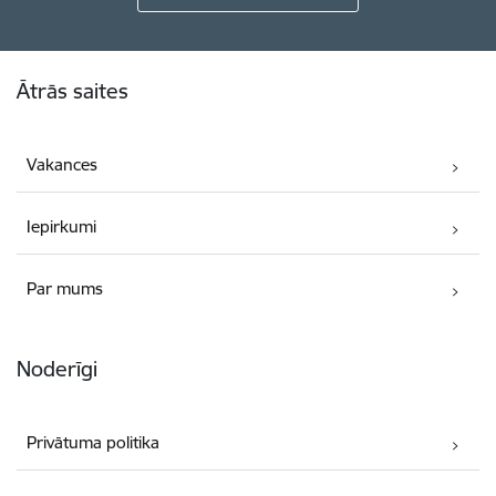
Kājene
Ātrās saites
Vakances
Iepirkumi
Par mums
Noderīgi
Privātuma politika