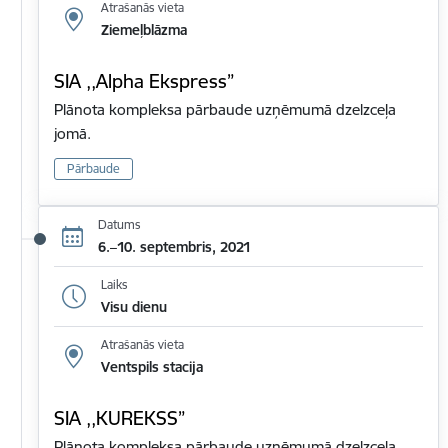
Atrašanās vieta
Ziemeļblāzma
SIA ,,Alpha Ekspress”
Plānota kompleksa pārbaude uzņēmumā dzelzceļa
jomā.
Pārbaude
Datums
6.–10. septembris, 2021
Laiks
Visu dienu
Atrašanās vieta
Ventspils stacija
SIA ,,KUREKSS”
Plānota kompleksa pārbaude uzņēmumā dzelzceļa