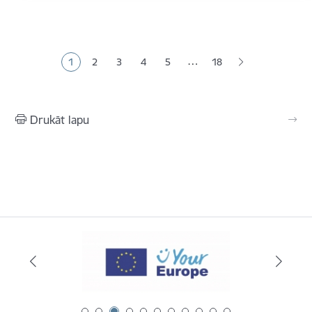
Lapošana
…
1
2
3
4
5
18
Pašreizējā lapa
Lapa
Lapa
Lapa
Lapa
Drukāt lapu