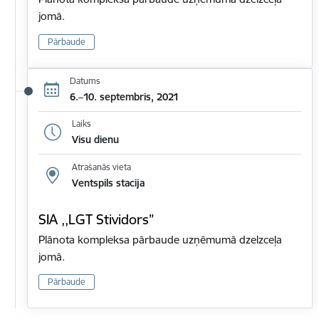
jomā.
Pārbaude
Datums
6.–10. septembris, 2021
Laiks
Visu dienu
Atrašanās vieta
Ventspils stacija
SIA ,,LGT Stividors”
Plānota kompleksa pārbaude uzņēmumā dzelzceļa
jomā.
Pārbaude