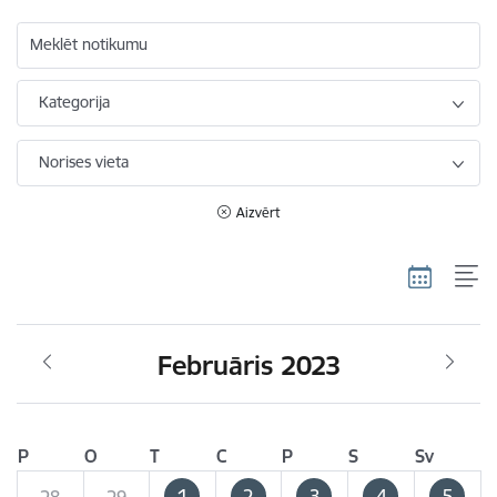
Meklēt notikumu
Kategorija
Norises vieta
Aizvērt
Februāris 2023
P
O
T
C
P
S
Sv
1
2
3
4
5
28
29