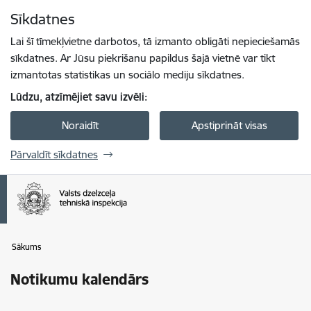
Pāriet uz lapas saturu
Sīkdatnes
Spied
lai meklētu
Enter
Lai šī tīmekļvietne darbotos, tā izmanto obligāti nepieciešamās
sīkdatnes. Ar Jūsu piekrišanu papildus šajā vietnē var tikt
izmantotas statistikas un sociālo mediju sīkdatnes.
Lūdzu, atzīmējiet savu izvēli:
Noraidīt
Apstiprināt visas
Pārvaldīt sīkdatnes
Sākums
Notikumu kalendārs