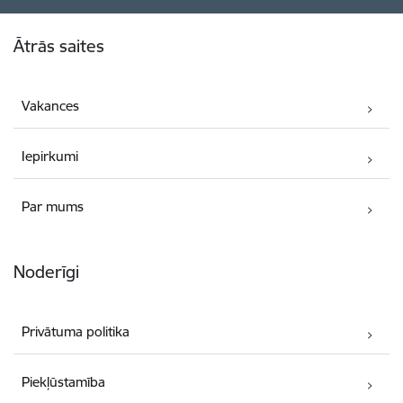
Kājene
Ātrās saites
Vakances
Iepirkumi
Par mums
Noderīgi
Privātuma politika
Piekļūstamība