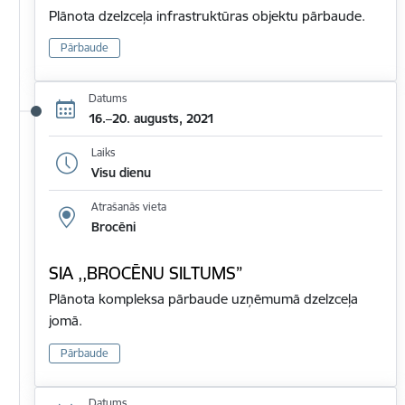
Plānota dzelzceļa infrastruktūras objektu pārbaude.
Pārbaude
Datums
16.–20. augusts, 2021
Laiks
Visu dienu
Atrašanās vieta
Brocēni
SIA ,,BROCĒNU SILTUMS”
Plānota kompleksa pārbaude uzņēmumā dzelzceļa
jomā.
Pārbaude
Datums