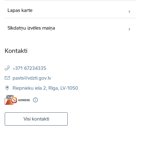
Lapas karte
Sīkdatņu izvēles maiņa
Kontakti
+371 67234335
E-pasts:
pasts@vdzti.gov.lv
Riepnieku iela 2, Rīga, LV-1050
Visi kontakti