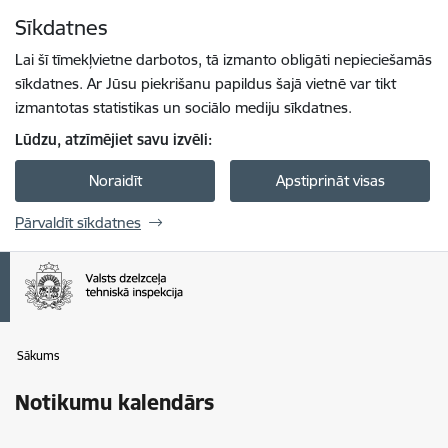
Pāriet uz lapas saturu
Sīkdatnes
Spied
lai meklētu
Enter
Lai šī tīmekļvietne darbotos, tā izmanto obligāti nepieciešamās
sīkdatnes. Ar Jūsu piekrišanu papildus šajā vietnē var tikt
izmantotas statistikas un sociālo mediju sīkdatnes.
Lūdzu, atzīmējiet savu izvēli:
Noraidīt
Apstiprināt visas
Pārvaldīt sīkdatnes
Sākums
Notikumu kalendārs