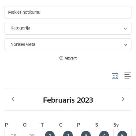
Meklēt notikumu
Kategorija
Norises vieta
Aizvērt
Februāris 2023
P
O
T
C
P
S
Sv
1
2
3
4
5
28
29