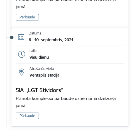
jomā.
Pārbaude
Datums
6.–10. septembris, 2021
Laiks
Visu dienu
Atrašanās vieta
Ventspils stacija
SIA ,,LGT Stividors”
Plānota kompleksa pārbaude uzņēmumā dzelzceļa
jomā.
Pārbaude