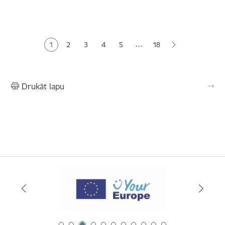
Lapošana
…
1
2
3
4
5
18
Pašreizējā lapa
Lapa
Lapa
Lapa
Lapa
Drukāt lapu