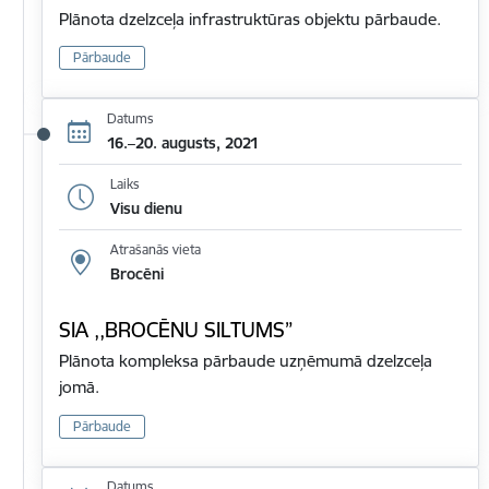
Plānota dzelzceļa infrastruktūras objektu pārbaude.
Pārbaude
Datums
16.–20. augusts, 2021
Laiks
Visu dienu
Atrašanās vieta
Brocēni
SIA ,,BROCĒNU SILTUMS”
Plānota kompleksa pārbaude uzņēmumā dzelzceļa
jomā.
Pārbaude
Datums