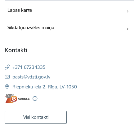
Lapas karte
Sīkdatņu izvēles maiņa
Kontakti
+371 67234335
E-pasts:
pasts@vdzti.gov.lv
Riepnieku iela 2, Rīga, LV-1050
Visi kontakti