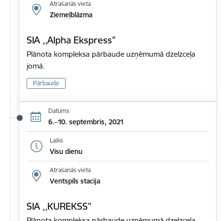
Atrašanās vieta
Ziemeļblāzma
SIA ,,Alpha Ekspress”
Plānota kompleksa pārbaude uzņēmumā dzelzceļa
jomā.
Pārbaude
Datums
6.–10. septembris, 2021
Laiks
Visu dienu
Atrašanās vieta
Ventspils stacija
SIA ,,KUREKSS”
Plānota kompleksa pārbaude uzņēmumā dzelzceļa