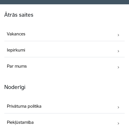
Kājene
Ātrās saites
Vakances
Iepirkumi
Par mums
Noderīgi
Privātuma politika
Piekļūstamība