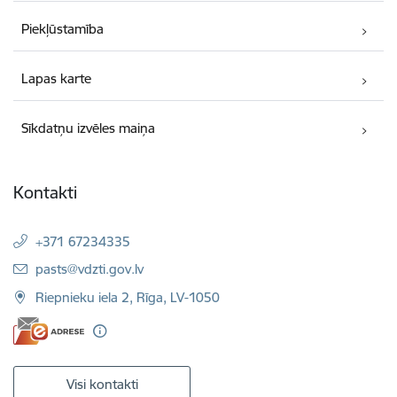
Piekļūstamība
Lapas karte
Sīkdatņu izvēles maiņa
Kontakti
+371 67234335
E-pasts:
pasts@vdzti.gov.lv
Riepnieku iela 2, Rīga, LV-1050
Visi kontakti