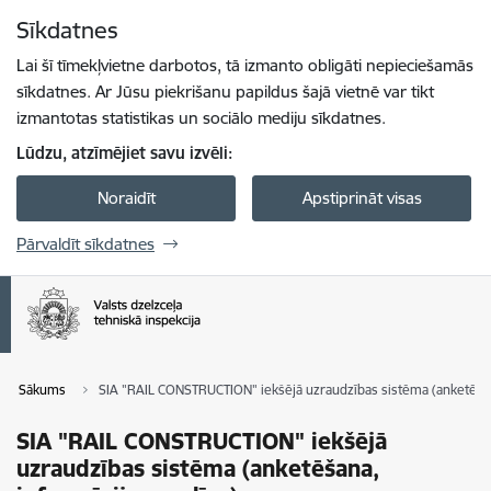
Pāriet uz lapas saturu
Sīkdatnes
Spied
lai meklētu
Enter
Lai šī tīmekļvietne darbotos, tā izmanto obligāti nepieciešamās
sīkdatnes. Ar Jūsu piekrišanu papildus šajā vietnē var tikt
izmantotas statistikas un sociālo mediju sīkdatnes.
Lūdzu, atzīmējiet savu izvēli:
Noraidīt
Apstiprināt visas
Pārvaldīt sīkdatnes
Sākums
SIA "RAIL CONSTRUCTION" iekšējā uzraudzības sistēma (anketēšan
SIA "RAIL CONSTRUCTION" iekšējā
uzraudzības sistēma (anketēšana,