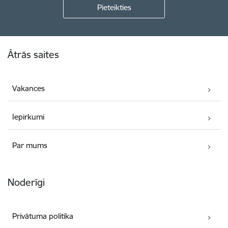
Kājene
Ātrās saites
Vakances
Iepirkumi
Par mums
Noderīgi
Privātuma politika