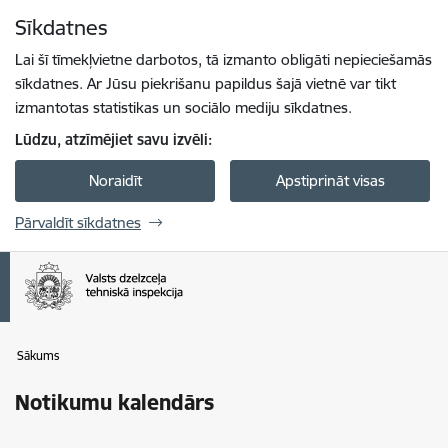
Pāriet uz lapas saturu
Sīkdatnes
Spied
lai meklētu
Enter
Lai šī tīmekļvietne darbotos, tā izmanto obligāti nepieciešamās
sīkdatnes. Ar Jūsu piekrišanu papildus šajā vietnē var tikt
izmantotas statistikas un sociālo mediju sīkdatnes.
Lūdzu, atzīmējiet savu izvēli:
Noraidīt
Apstiprināt visas
Pārvaldīt sīkdatnes
Sākums
Notikumu kalendārs