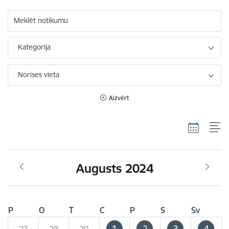
Meklēt notikumu
Kategorija
Norises vieta
Aizvērt
Augusts 2024
P
O
T
C
P
S
Sv
1
2
3
4
27
28
29