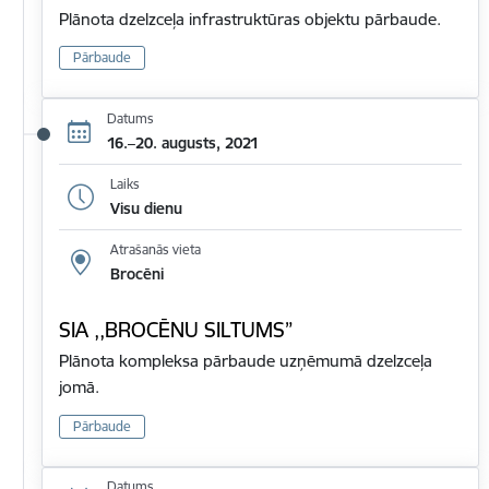
Plānota dzelzceļa infrastruktūras objektu pārbaude.
Pārbaude
Datums
16.–20. augusts, 2021
Laiks
Visu dienu
Atrašanās vieta
Brocēni
SIA ,,BROCĒNU SILTUMS”
Plānota kompleksa pārbaude uzņēmumā dzelzceļa
jomā.
Pārbaude
Datums