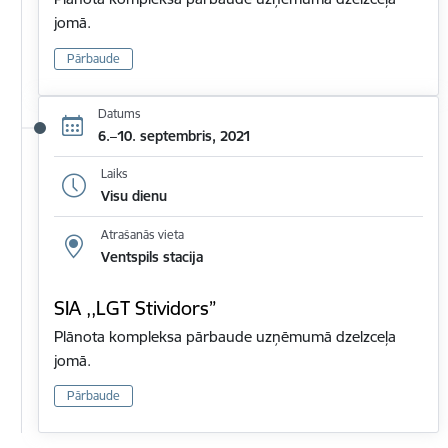
jomā.
Pārbaude
Datums
6.–10. septembris, 2021
Laiks
Visu dienu
Atrašanās vieta
Ventspils stacija
SIA ,,LGT Stividors”
Plānota kompleksa pārbaude uzņēmumā dzelzceļa
jomā.
Pārbaude