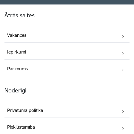
Kājene
Ātrās saites
Vakances
Iepirkumi
Par mums
Noderīgi
Privātuma politika
Piekļūstamība