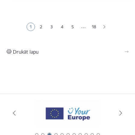
Lapošana
…
1
2
3
4
5
18
Pašreizējā lapa
Lapa
Lapa
Lapa
Lapa
Drukāt lapu