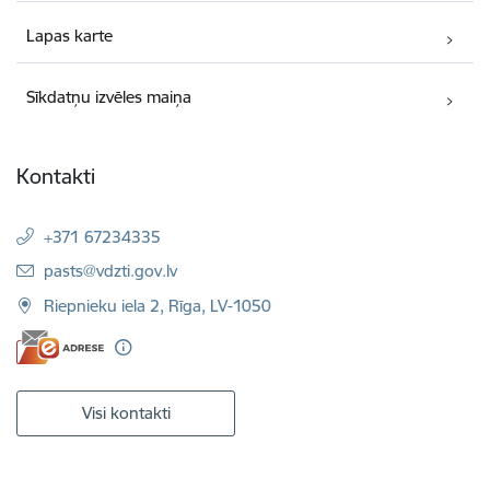
Lapas karte
Sīkdatņu izvēles maiņa
Kontakti
+371 67234335
E-pasts:
pasts@vdzti.gov.lv
Riepnieku iela 2, Rīga, LV-1050
Visi kontakti