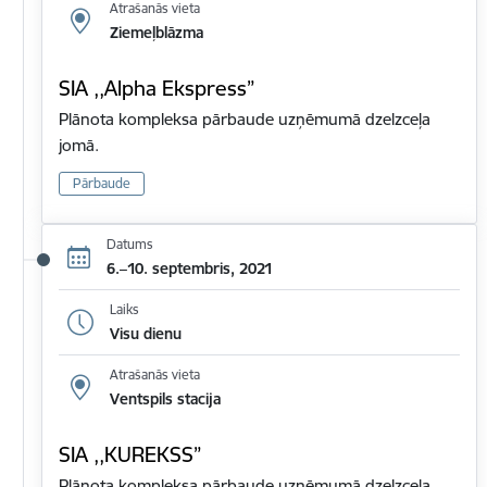
Atrašanās vieta
Ziemeļblāzma
SIA ,,Alpha Ekspress”
Plānota kompleksa pārbaude uzņēmumā dzelzceļa
jomā.
Pārbaude
Datums
6.–10. septembris, 2021
Laiks
Visu dienu
Atrašanās vieta
Ventspils stacija
SIA ,,KUREKSS”
Plānota kompleksa pārbaude uzņēmumā dzelzceļa