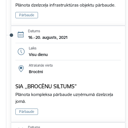
Plānota dzelzceļa infrastruktūras objektu pārbaude.
Pārbaude
Datums
16.–20. augusts, 2021
Laiks
Visu dienu
Atrašanās vieta
Brocēni
SIA ,,BROCĒNU SILTUMS”
Plānota kompleksa pārbaude uzņēmumā dzelzceļa
jomā.
Pārbaude
Datums