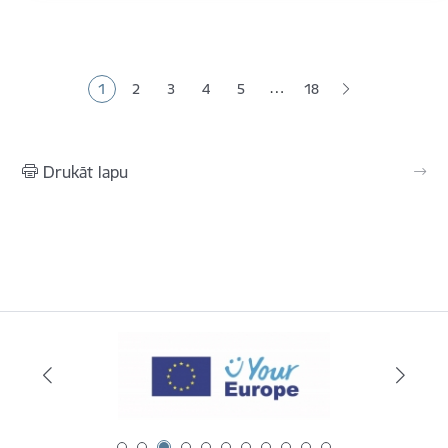
Lapošana
…
1
2
3
4
5
18
Pašreizējā lapa
Lapa
Lapa
Lapa
Lapa
Drukāt lapu