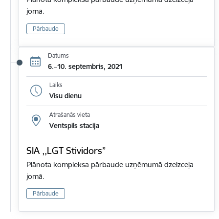
jomā.
Pārbaude
Datums
6.–10. septembris, 2021
Laiks
Visu dienu
Atrašanās vieta
Ventspils stacija
SIA ,,LGT Stividors”
Plānota kompleksa pārbaude uzņēmumā dzelzceļa
jomā.
Pārbaude