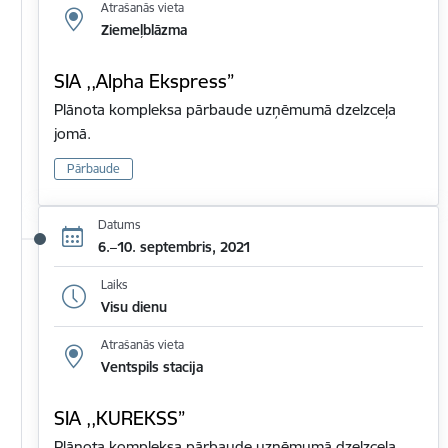
Atrašanās vieta
Ziemeļblāzma
SIA ,,Alpha Ekspress”
Plānota kompleksa pārbaude uzņēmumā dzelzceļa
jomā.
Pārbaude
Datums
6.–10. septembris, 2021
Laiks
Visu dienu
Atrašanās vieta
Ventspils stacija
SIA ,,KUREKSS”
Plānota kompleksa pārbaude uzņēmumā dzelzceļa