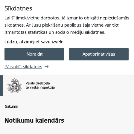
Pāriet uz lapas saturu
Sīkdatnes
Spied
lai meklētu
Enter
Lai šī tīmekļvietne darbotos, tā izmanto obligāti nepieciešamās
sīkdatnes. Ar Jūsu piekrišanu papildus šajā vietnē var tikt
izmantotas statistikas un sociālo mediju sīkdatnes.
Lūdzu, atzīmējiet savu izvēli:
Noraidīt
Apstiprināt visas
Pārvaldīt sīkdatnes
Sākums
Notikumu kalendārs