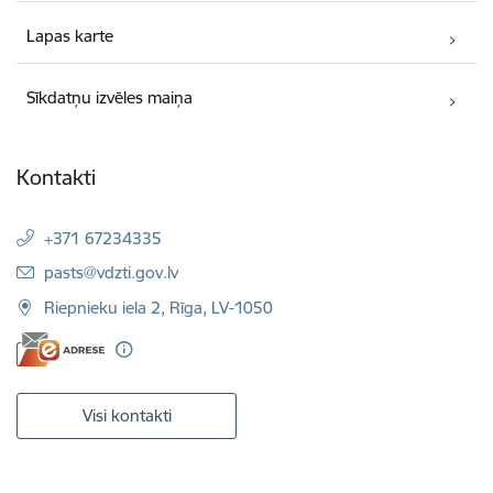
Lapas karte
Sīkdatņu izvēles maiņa
Kontakti
+371 67234335
E-pasts:
pasts@vdzti.gov.lv
Riepnieku iela 2, Rīga, LV-1050
Visi kontakti