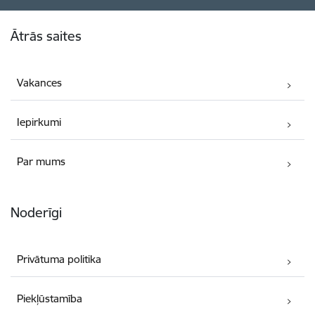
Kājene
Ātrās saites
Vakances
Iepirkumi
Par mums
Noderīgi
Privātuma politika
Piekļūstamība