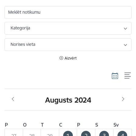
Meklēt notikumu
Kategorija
Norises vieta
Aizvērt
Augusts 2024
P
O
T
C
P
S
Sv
1
2
3
4
27
28
29