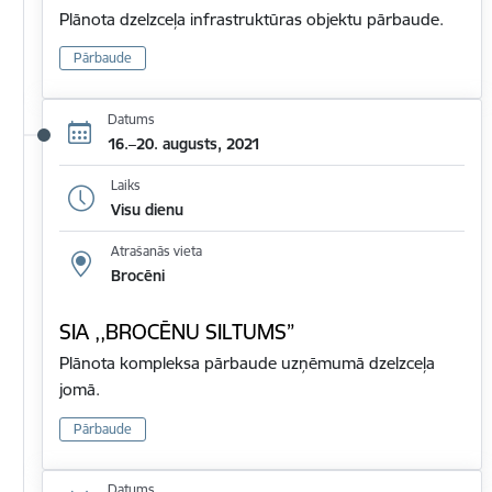
Plānota dzelzceļa infrastruktūras objektu pārbaude.
Pārbaude
Datums
16.–20. augusts, 2021
Laiks
Visu dienu
Atrašanās vieta
Brocēni
SIA ,,BROCĒNU SILTUMS”
Plānota kompleksa pārbaude uzņēmumā dzelzceļa
jomā.
Pārbaude
Datums