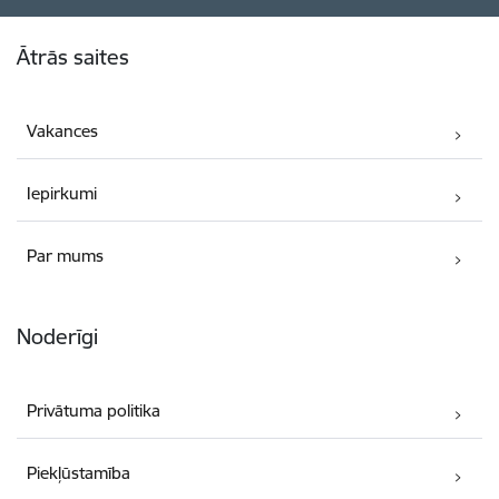
Kājene
Ātrās saites
Vakances
Iepirkumi
Par mums
Noderīgi
Privātuma politika
Piekļūstamība