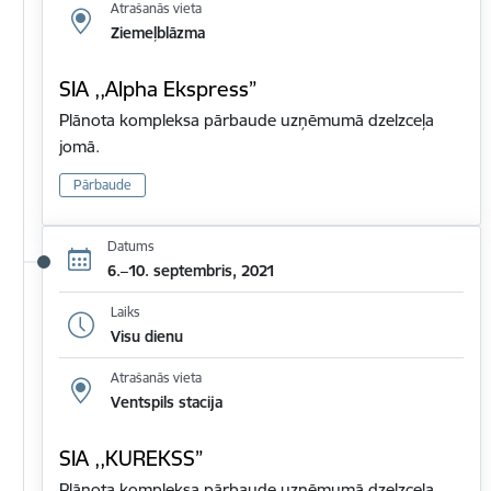
Atrašanās vieta
Ziemeļblāzma
SIA ,,Alpha Ekspress”
Plānota kompleksa pārbaude uzņēmumā dzelzceļa
jomā.
Pārbaude
Datums
6.–10. septembris, 2021
Laiks
Visu dienu
Atrašanās vieta
Ventspils stacija
SIA ,,KUREKSS”
Plānota kompleksa pārbaude uzņēmumā dzelzceļa