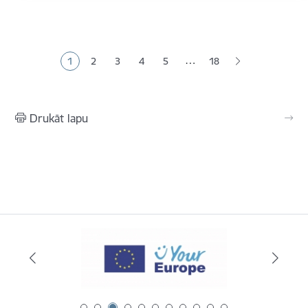
Lapošana
…
1
2
3
4
5
18
Pašreizējā lapa
Lapa
Lapa
Lapa
Lapa
Drukāt lapu