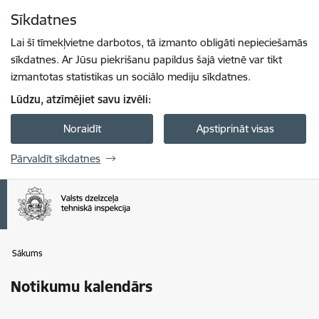
Pāriet uz lapas saturu
Sīkdatnes
Spied
lai meklētu
Enter
Lai šī tīmekļvietne darbotos, tā izmanto obligāti nepieciešamās
sīkdatnes. Ar Jūsu piekrišanu papildus šajā vietnē var tikt
izmantotas statistikas un sociālo mediju sīkdatnes.
Lūdzu, atzīmējiet savu izvēli:
Noraidīt
Apstiprināt visas
Pārvaldīt sīkdatnes
Sākums
Notikumu kalendārs