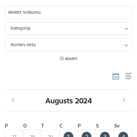
Meklēt notikumu
Kategorija
Norises vieta
Aizvērt
Augusts 2024
P
O
T
C
P
S
Sv
1
2
3
4
27
28
29