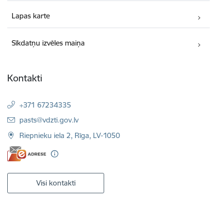
Lapas karte
Sīkdatņu izvēles maiņa
Kontakti
+371 67234335
E-pasts:
pasts@vdzti.gov.lv
Riepnieku iela 2, Rīga, LV-1050
Visi kontakti