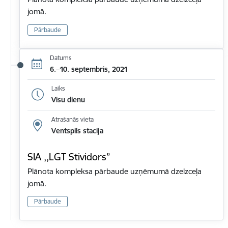
jomā.
Pārbaude
Datums
6.–10. septembris, 2021
Laiks
Visu dienu
Atrašanās vieta
Ventspils stacija
SIA ,,LGT Stividors”
Plānota kompleksa pārbaude uzņēmumā dzelzceļa
jomā.
Pārbaude