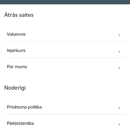
Kājene
Ātrās saites
Vakances
Iepirkumi
Par mums
Noderīgi
Privātuma politika
Piekļūstamība