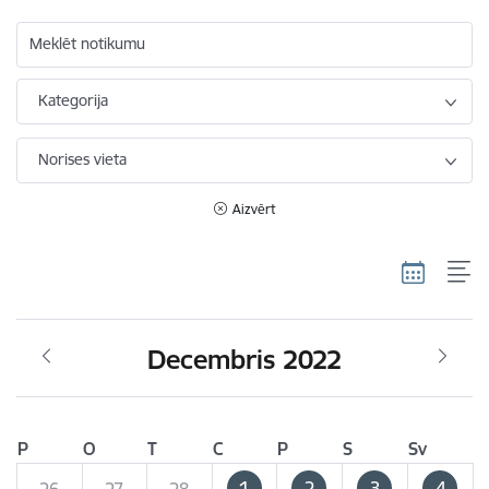
Meklēt notikumu
Kategorija
Norises vieta
Aizvērt
Decembris 2022
P
O
T
C
P
S
Sv
1
2
3
4
26
27
28