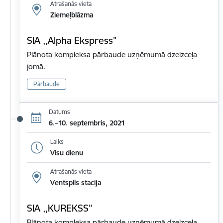
Atrašanās vieta
Ziemeļblāzma
SIA ,,Alpha Ekspress”
Plānota kompleksa pārbaude uzņēmumā dzelzceļa
jomā.
Pārbaude
Datums
6.–10. septembris, 2021
Laiks
Visu dienu
Atrašanās vieta
Ventspils stacija
SIA ,,KUREKSS”
Plānota kompleksa pārbaude uzņēmumā dzelzceļa