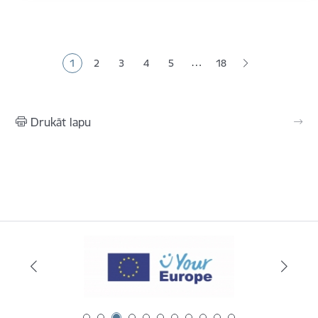
Lapošana
…
1
2
3
4
5
18
Pašreizējā lapa
Lapa
Lapa
Lapa
Lapa
Drukāt lapu