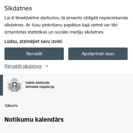
Pāriet uz lapas saturu
Sīkdatnes
Spied
lai meklētu
Enter
Lai šī tīmekļvietne darbotos, tā izmanto obligāti nepieciešamās
sīkdatnes. Ar Jūsu piekrišanu papildus šajā vietnē var tikt
izmantotas statistikas un sociālo mediju sīkdatnes.
Lūdzu, atzīmējiet savu izvēli:
Noraidīt
Apstiprināt visas
Pārvaldīt sīkdatnes
Sākums
Notikumu kalendārs