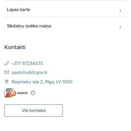
Lapas karte
Sīkdatņu izvēles maiņa
Kontakti
+371 67234335
E-pasts:
pasts@vdzti.gov.lv
Riepnieku iela 2, Rīga, LV-1050
Visi kontakti