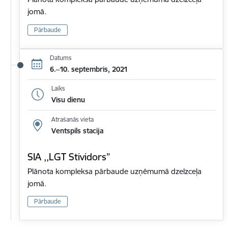
jomā.
Pārbaude
Datums
6.–10. septembris, 2021
Laiks
Visu dienu
Atrašanās vieta
Ventspils stacija
SIA ,,LGT Stividors”
Plānota kompleksa pārbaude uzņēmumā dzelzceļa
jomā.
Pārbaude