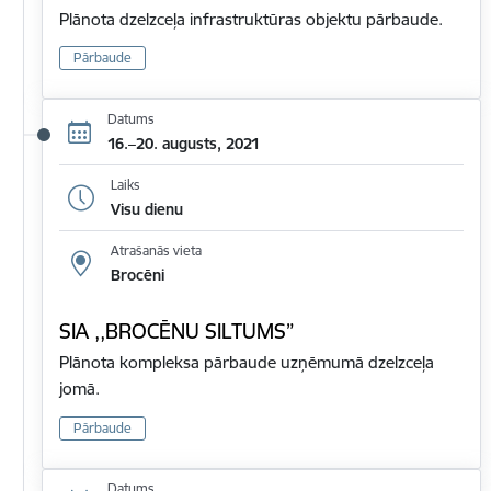
Plānota dzelzceļa infrastruktūras objektu pārbaude.
Pārbaude
Datums
16.–20. augusts, 2021
Laiks
Visu dienu
Atrašanās vieta
Brocēni
SIA ,,BROCĒNU SILTUMS”
Plānota kompleksa pārbaude uzņēmumā dzelzceļa
jomā.
Pārbaude
Datums