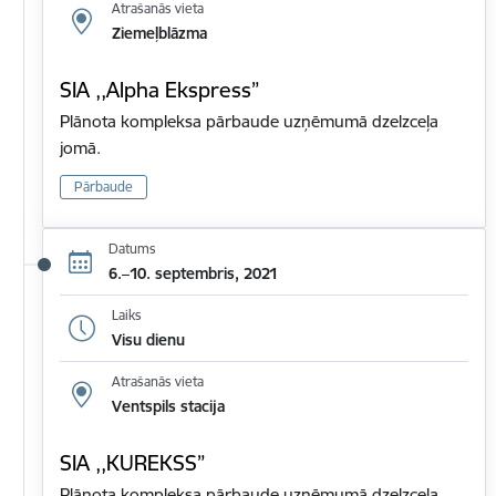
Atrašanās vieta
Ziemeļblāzma
SIA ,,Alpha Ekspress”
Plānota kompleksa pārbaude uzņēmumā dzelzceļa
jomā.
Pārbaude
Datums
6.–10. septembris, 2021
Laiks
Visu dienu
Atrašanās vieta
Ventspils stacija
SIA ,,KUREKSS”
Plānota kompleksa pārbaude uzņēmumā dzelzceļa