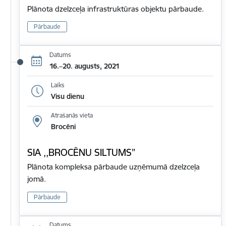
Plānota dzelzceļa infrastruktūras objektu pārbaude.
Pārbaude
Datums
16.–20. augusts, 2021
Laiks
Visu dienu
Atrašanās vieta
Brocēni
SIA ,,BROCĒNU SILTUMS”
Plānota kompleksa pārbaude uzņēmumā dzelzceļa
jomā.
Pārbaude
Datums