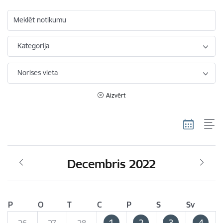
Meklēt notikumu
Kategorija
Norises vieta
Aizvērt
Decembris 2022
P
O
T
C
P
S
Sv
1
2
3
4
26
27
28