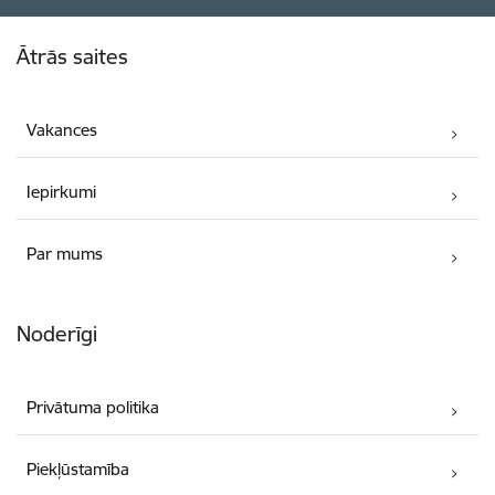
Kājene
Ātrās saites
Vakances
Iepirkumi
Par mums
Noderīgi
Privātuma politika
Piekļūstamība