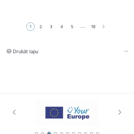
Lapošana
…
1
2
3
4
5
18
Pašreizējā lapa
Lapa
Lapa
Lapa
Lapa
Drukāt lapu