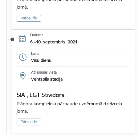
jomā.
Pārbaude
Datums
6.–10. septembris, 2021
Laiks
Visu dienu
Atrašanās vieta
Ventspils stacija
SIA ,,LGT Stividors”
Plānota kompleksa pārbaude uzņēmumā dzelzceļa
jomā.
Pārbaude