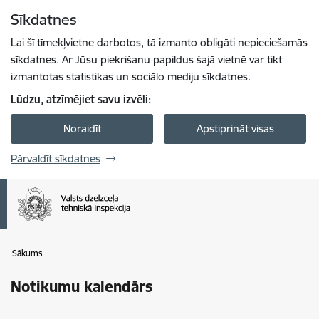
Pāriet uz lapas saturu
Sīkdatnes
Spied
lai meklētu
Enter
Lai šī tīmekļvietne darbotos, tā izmanto obligāti nepieciešamās
sīkdatnes. Ar Jūsu piekrišanu papildus šajā vietnē var tikt
izmantotas statistikas un sociālo mediju sīkdatnes.
Lūdzu, atzīmējiet savu izvēli:
Noraidīt
Apstiprināt visas
Pārvaldīt sīkdatnes
Sākums
Notikumu kalendārs