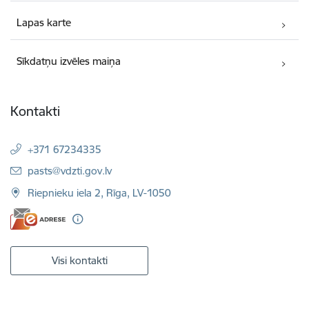
Lapas karte
Sīkdatņu izvēles maiņa
Kontakti
+371 67234335
E-pasts:
pasts@vdzti.gov.lv
Riepnieku iela 2, Rīga, LV-1050
Visi kontakti