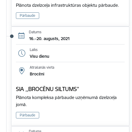
Plānota dzelzceļa infrastruktūras objektu pārbaude.
Pārbaude
Datums
16.–20. augusts, 2021
Laiks
Visu dienu
Atrašanās vieta
Brocēni
SIA ,,BROCĒNU SILTUMS”
Plānota kompleksa pārbaude uzņēmumā dzelzceļa
jomā.
Pārbaude
Datums