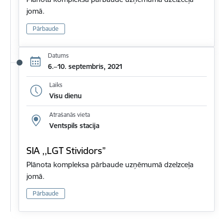
jomā.
Pārbaude
Datums
6.–10. septembris, 2021
Laiks
Visu dienu
Atrašanās vieta
Ventspils stacija
SIA ,,LGT Stividors”
Plānota kompleksa pārbaude uzņēmumā dzelzceļa
jomā.
Pārbaude