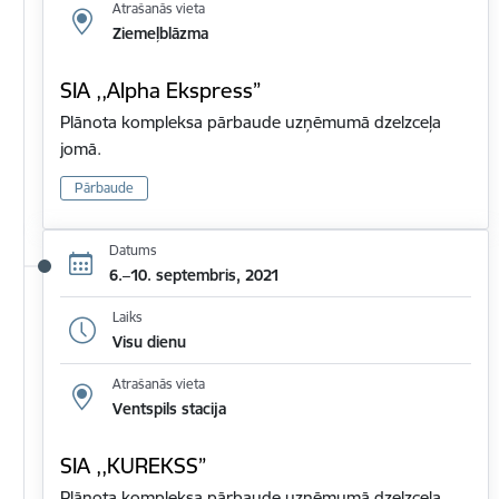
Atrašanās vieta
Ziemeļblāzma
SIA ,,Alpha Ekspress”
Plānota kompleksa pārbaude uzņēmumā dzelzceļa
jomā.
Pārbaude
Datums
6.–10. septembris, 2021
Laiks
Visu dienu
Atrašanās vieta
Ventspils stacija
SIA ,,KUREKSS”
Plānota kompleksa pārbaude uzņēmumā dzelzceļa