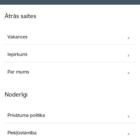
Kājene
Ātrās saites
Vakances
Iepirkumi
Par mums
Noderīgi
Privātuma politika
Piekļūstamība