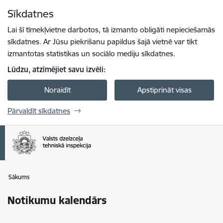
Pāriet uz lapas saturu
Sīkdatnes
Spied
lai meklētu
Enter
Lai šī tīmekļvietne darbotos, tā izmanto obligāti nepieciešamās
sīkdatnes. Ar Jūsu piekrišanu papildus šajā vietnē var tikt
izmantotas statistikas un sociālo mediju sīkdatnes.
Lūdzu, atzīmējiet savu izvēli:
Noraidīt
Apstiprināt visas
Pārvaldīt sīkdatnes
Sākums
Notikumu kalendārs