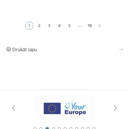
Lapošana
…
1
2
3
4
5
18
Pašreizējā lapa
Lapa
Lapa
Lapa
Lapa
Drukāt lapu