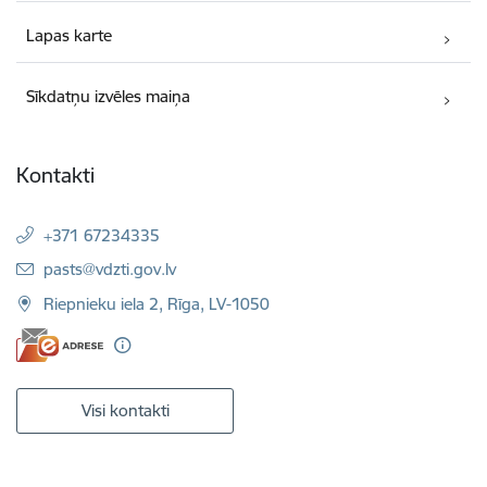
Lapas karte
Sīkdatņu izvēles maiņa
Kontakti
+371 67234335
E-pasts:
pasts@vdzti.gov.lv
Riepnieku iela 2, Rīga, LV-1050
Visi kontakti