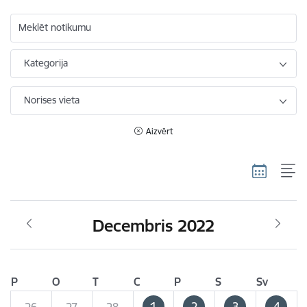
Meklēt notikumu
Kategorija
Norises vieta
Aizvērt
Decembris 2022
P
O
T
C
P
S
Sv
1
2
3
4
26
27
28