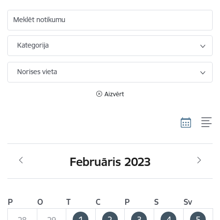
Meklēt notikumu
Kategorija
Norises vieta
Aizvērt
Februāris 2023
P
O
T
C
P
S
Sv
1
2
3
4
5
28
29