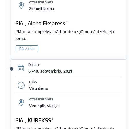
Atrašanās vieta
Ziemeļblāzma
SIA ,,Alpha Ekspress”
Plānota kompleksa pārbaude uzņēmumā dzelzceļa
jomā.
Pārbaude
Datums
6.–10. septembris, 2021
Laiks
Visu dienu
Atrašanās vieta
Ventspils stacija
SIA ,,KUREKSS”
Plānota kompleksa pārbaude uzņēmumā dzelzceļa