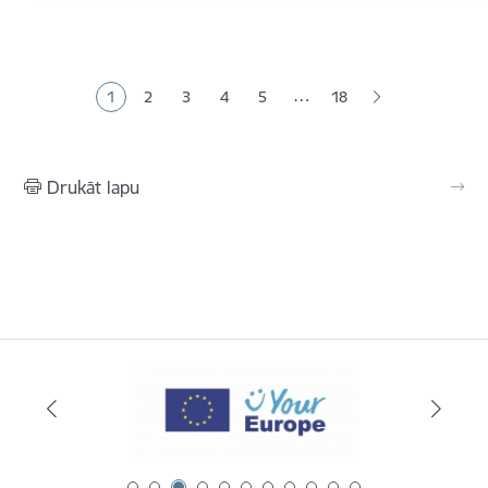
Lapošana
…
1
2
3
4
5
18
Pašreizējā lapa
Lapa
Lapa
Lapa
Lapa
Drukāt lapu