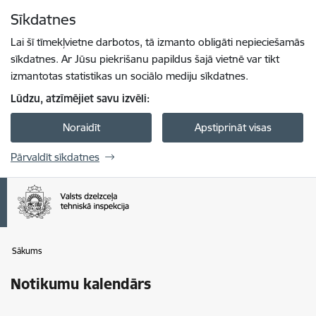
Pāriet uz lapas saturu
Sīkdatnes
Spied
lai meklētu
Enter
Lai šī tīmekļvietne darbotos, tā izmanto obligāti nepieciešamās
sīkdatnes. Ar Jūsu piekrišanu papildus šajā vietnē var tikt
izmantotas statistikas un sociālo mediju sīkdatnes.
Lūdzu, atzīmējiet savu izvēli:
Noraidīt
Apstiprināt visas
Pārvaldīt sīkdatnes
Sākums
Notikumu kalendārs