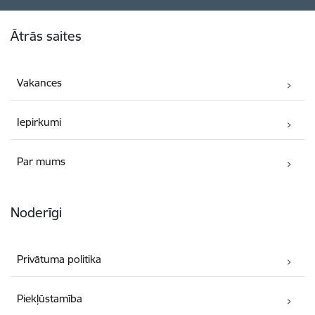
Kājene
Ātrās saites
Vakances
Iepirkumi
Par mums
Noderīgi
Privātuma politika
Piekļūstamība