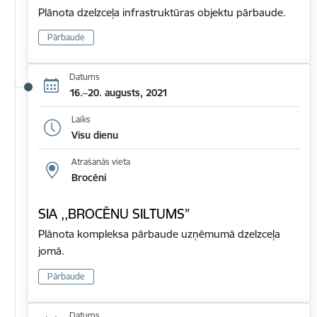
Plānota dzelzceļa infrastruktūras objektu pārbaude.
Pārbaude
Datums
16.–20. augusts, 2021
Laiks
Visu dienu
Atrašanās vieta
Brocēni
SIA ,,BROCĒNU SILTUMS”
Plānota kompleksa pārbaude uzņēmumā dzelzceļa
jomā.
Pārbaude
Datums