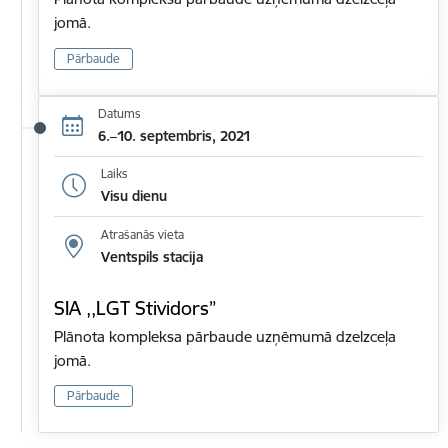
jomā.
Pārbaude
Datums
6.–10. septembris, 2021
Laiks
Visu dienu
Atrašanās vieta
Ventspils stacija
SIA ,,LGT Stividors”
Plānota kompleksa pārbaude uzņēmumā dzelzceļa
jomā.
Pārbaude