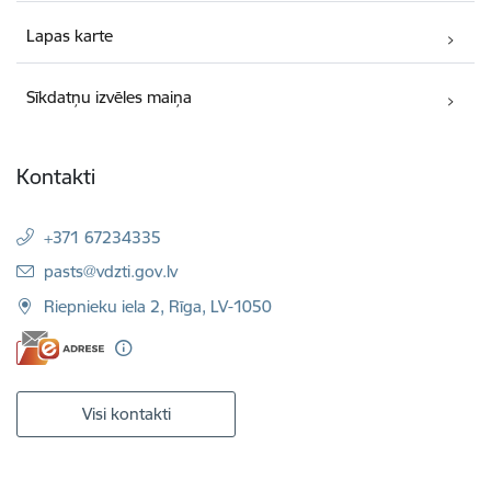
Lapas karte
Sīkdatņu izvēles maiņa
Kontakti
+371 67234335
E-pasts:
pasts@vdzti.gov.lv
Riepnieku iela 2, Rīga, LV-1050
Visi kontakti