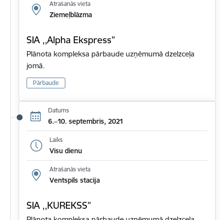
Atrašanās vieta
Ziemeļblāzma
SIA ,,Alpha Ekspress”
Plānota kompleksa pārbaude uzņēmumā dzelzceļa
jomā.
Pārbaude
Datums
6.–10. septembris, 2021
Laiks
Visu dienu
Atrašanās vieta
Ventspils stacija
SIA ,,KUREKSS”
Plānota kompleksa pārbaude uzņēmumā dzelzceļa