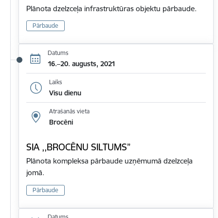
Plānota dzelzceļa infrastruktūras objektu pārbaude.
Pārbaude
Datums
16.–20. augusts, 2021
Laiks
Visu dienu
Atrašanās vieta
Brocēni
SIA ,,BROCĒNU SILTUMS”
Plānota kompleksa pārbaude uzņēmumā dzelzceļa
jomā.
Pārbaude
Datums