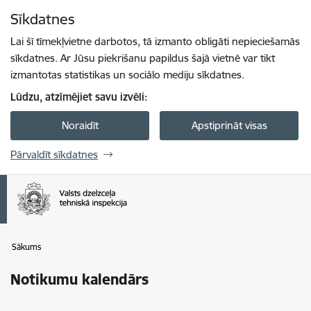
Pāriet uz lapas saturu
Sīkdatnes
Spied
lai meklētu
Enter
Lai šī tīmekļvietne darbotos, tā izmanto obligāti nepieciešamās
sīkdatnes. Ar Jūsu piekrišanu papildus šajā vietnē var tikt
izmantotas statistikas un sociālo mediju sīkdatnes.
Lūdzu, atzīmējiet savu izvēli:
Noraidīt
Apstiprināt visas
Pārvaldīt sīkdatnes
Sākums
Notikumu kalendārs