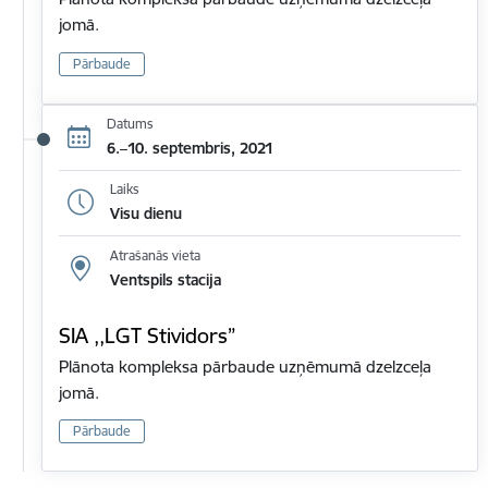
jomā.
Pārbaude
Datums
6.–10. septembris, 2021
Laiks
Visu dienu
Atrašanās vieta
Ventspils stacija
SIA ,,LGT Stividors”
Plānota kompleksa pārbaude uzņēmumā dzelzceļa
jomā.
Pārbaude