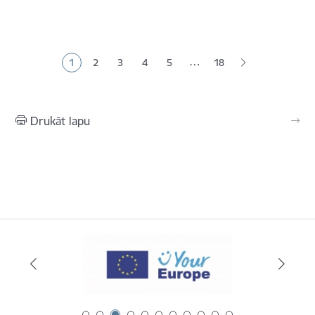
Lapošana
…
1
2
3
4
5
18
Pašreizējā lapa
Lapa
Lapa
Lapa
Lapa
Drukāt lapu