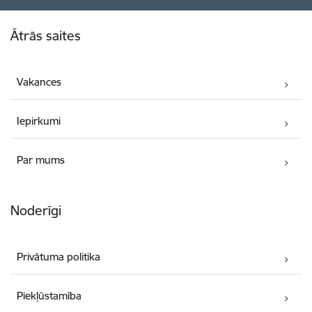
Kājene
Ātrās saites
Vakances
Iepirkumi
Par mums
Noderīgi
Privātuma politika
Piekļūstamība