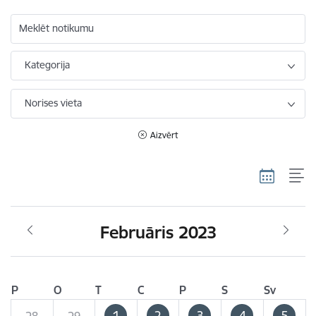
Meklēt notikumu
Kategorija
Norises vieta
Aizvērt
Februāris 2023
P
O
T
C
P
S
Sv
1
2
3
4
5
28
29