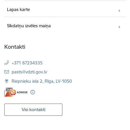
Lapas karte
Sīkdatņu izvēles maiņa
Kontakti
+371 67234335
E-pasts:
pasts@vdzti.gov.lv
Riepnieku iela 2, Rīga, LV-1050
Visi kontakti