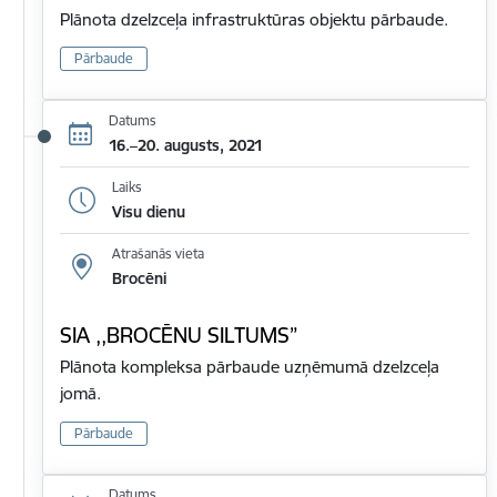
Plānota dzelzceļa infrastruktūras objektu pārbaude.
Pārbaude
Datums
16.–20. augusts, 2021
Laiks
Visu dienu
Atrašanās vieta
Brocēni
SIA ,,BROCĒNU SILTUMS”
Plānota kompleksa pārbaude uzņēmumā dzelzceļa
jomā.
Pārbaude
Datums