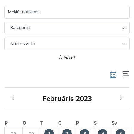
Meklēt notikumu
Kategorija
Norises vieta
Aizvērt
Februāris 2023
P
O
T
C
P
S
Sv
1
2
3
4
5
28
29