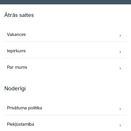
Kājene
Ātrās saites
Vakances
Iepirkumi
Par mums
Noderīgi
Privātuma politika
Piekļūstamība