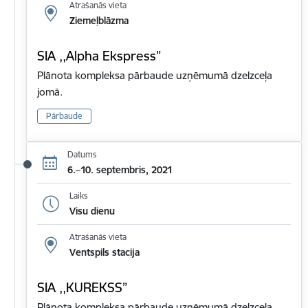
Atrašanās vieta
Ziemeļblāzma
SIA ,,Alpha Ekspress”
Plānota kompleksa pārbaude uzņēmumā dzelzceļa
jomā.
Pārbaude
Datums
6.–10. septembris, 2021
Laiks
Visu dienu
Atrašanās vieta
Ventspils stacija
SIA ,,KUREKSS”
Plānota kompleksa pārbaude uzņēmumā dzelzceļa