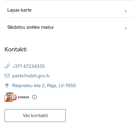
Lapas karte
Sīkdatņu izvēles maiņa
Kontakti
+371 67234335
E-pasts:
pasts@vdzti.gov.lv
Riepnieku iela 2, Rīga, LV-1050
Visi kontakti