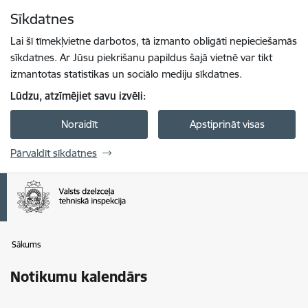
Pāriet uz lapas saturu
Sīkdatnes
Spied
lai meklētu
Enter
Lai šī tīmekļvietne darbotos, tā izmanto obligāti nepieciešamās
sīkdatnes. Ar Jūsu piekrišanu papildus šajā vietnē var tikt
izmantotas statistikas un sociālo mediju sīkdatnes.
Lūdzu, atzīmējiet savu izvēli:
Noraidīt
Apstiprināt visas
Pārvaldīt sīkdatnes
Sākums
Notikumu kalendārs