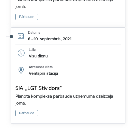
jomā.
Pārbaude
Datums
6.–10. septembris, 2021
Laiks
Visu dienu
Atrašanās vieta
Ventspils stacija
SIA ,,LGT Stividors”
Plānota kompleksa pārbaude uzņēmumā dzelzceļa
jomā.
Pārbaude