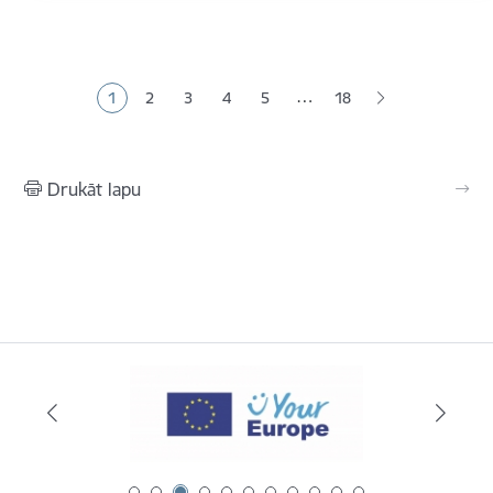
Lapošana
…
1
2
3
4
5
18
Pašreizējā lapa
Lapa
Lapa
Lapa
Lapa
Drukāt lapu