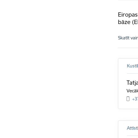
Eiropas
bāze (
Skatīt vai
Kustī
Tatj
Vecāk
+3
Attīs