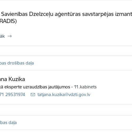
 Savienības Dzelzceļu aģentūras savstarpējas izman
ERADIS)
rāk
bas drošības daļa
ana Kuzika
ā eksperte uzraudzības jautājumos
-
11.kabinets
71 29531974
E-pasts:
tatjana.kuzika@vdzti.gov.lv
tības daļa