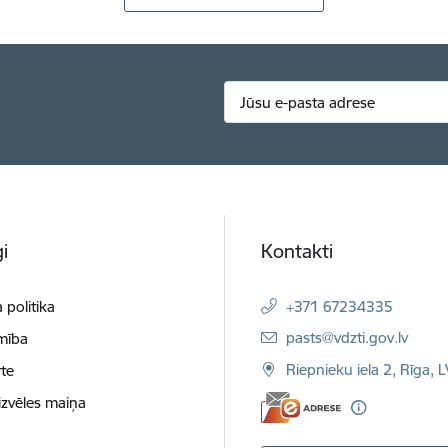
i
Kontakti
 politika
+371 67234335
E-pasts:
pasts@vdzti.gov.lv
mība
Riepnieku iela 2, Rīga, 
te
izvēles maiņa