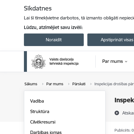
Pāriet uz lapas saturu
Sīkdatnes
Lai šī tīmekļvietne darbotos, tā izmanto obligāti nepiec
Lūdzu, atzīmējiet savu izvēli:
Noraidīt
Apstiprināt visas
Par mums
Sākums
Par mums
Pārskati
Inspekcijas drošības pār
Inspek
Vadība
Struktūra
Atska
Cilvēkresursi
Publicēts: 
Darbības jomas