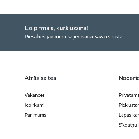
Esi pirmais, kurš uzzina!
Piesakies jaunumu saņemšanai savā e-pastā.
Kājene
Ātrās saites
Noderīg
Vakances
Privātuma
Iepirkumi
Piekļūsta
Par mums
Lapas kar
Sīkdatņu 