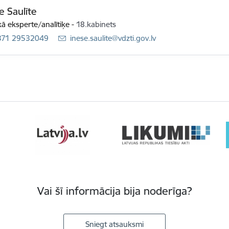
e Saulīte
ā eksperte/analītiķe
-
18.kabinets
371 29532049
E-pasts:
inese.saulite@vdzti.gov.lv
Vai šī informācija bija noderīga?
Sniegt atsauksmi