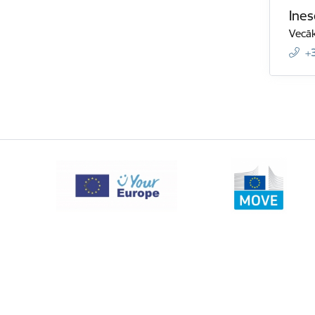
Ines
Vecāk
+