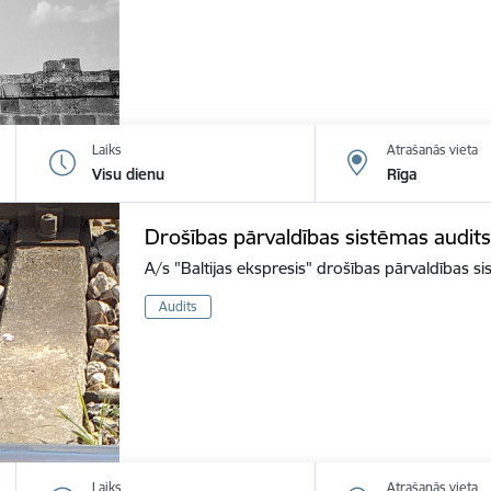
Laiks
Atrašanās vieta
Visu dienu
Rīga
Drošības pārvaldības sistēmas audits
A/s "Baltijas ekspresis" drošības pārvaldības s
Audits
Laiks
Atrašanās vieta