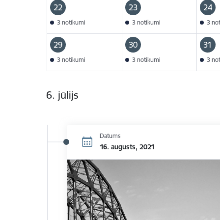
22
23
24
3 notikumi
3 notikumi
3 no
29
30
31
3 notikumi
3 notikumi
3 no
6. jūlijs
Datums
16. augusts, 2021