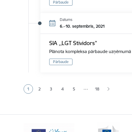
Pārbaude
Datums
6.–10. septembris, 2021
SIA ,,LGT Stividors”
Plānota kompleksa pārbaude uzņēmumā d
Pārbaude
Lapošana
…
1
2
3
4
5
18
Pašreizējā lapa
Lapa
Lapa
Lapa
Lapa