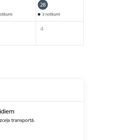
28
otikumi
3 notikumi
4
eidiem
zceļa transportā.