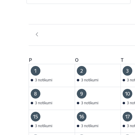
P
O
T
1
2
3
3 notikumi
3 notikumi
3 no
8
9
10
3 notikumi
3 notikumi
3 no
15
16
17
3 notikumi
3 notikumi
3 no