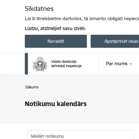
Pāriet uz lapas saturu
Sīkdatnes
Lai šī tīmekļvietne darbotos, tā izmanto obligāti nepiec
Lūdzu, atzīmējiet savu izvēli:
Noraidīt
Apstiprināt visas
Par mums
Sākums
Notikumu kalendārs
Meklēt notikumu