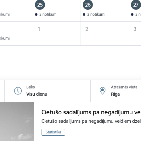
25
26
27
tikumi
3 notikumi
3 notikumi
3 n
1
2
3
tikumi
Laiks
Atrašanās vieta
Visu dienu
Rīga
Cietušo sadalījums pa negadījumu v
Cietušo sadalījums pa negadījumu veidiem dzel
Statistika