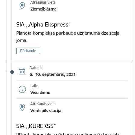
Atrašanās vieta
Ziemeļblāzma
SIA ,,Alpha Ekspress”
Plānota kompleksa pārbaude uzņēmumā dzelzceļa
jomā.
Pārbaude
Datums
6.–10. septembris, 2021
Laiks
Visu dienu
Atrašanās vieta
Ventspils stacija
SIA ,,KUREKSS”
Plānota kompleksa pārbaude uzņēmumā dzelzceļa