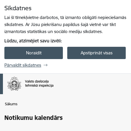
Pāriet uz lapas saturu
Sīkdatnes
Spied
lai meklētu
Enter
Lai šī tīmekļvietne darbotos, tā izmanto obligāti nepieciešamās
sīkdatnes. Ar Jūsu piekrišanu papildus šajā vietnē var tikt
izmantotas statistikas un sociālo mediju sīkdatnes.
Lūdzu, atzīmējiet savu izvēli:
Noraidīt
Apstiprināt visas
Pārvaldīt sīkdatnes
Sākums
Notikumu kalendārs