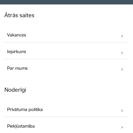
Kājene
Ātrās saites
Vakances
Iepirkumi
Par mums
Noderīgi
Privātuma politika
Piekļūstamība