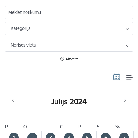
Meklēt notikumu
Kategorija
Norises vieta
Aizvērt
Jūlijs 2024
P
O
T
C
P
S
Sv
1
2
3
4
5
6
7