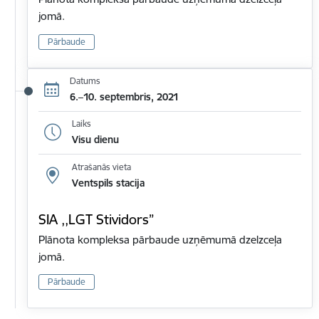
jomā.
Pārbaude
Datums
6.–10. septembris, 2021
Laiks
Visu dienu
Atrašanās vieta
Ventspils stacija
SIA ,,LGT Stividors”
Plānota kompleksa pārbaude uzņēmumā dzelzceļa
jomā.
Pārbaude