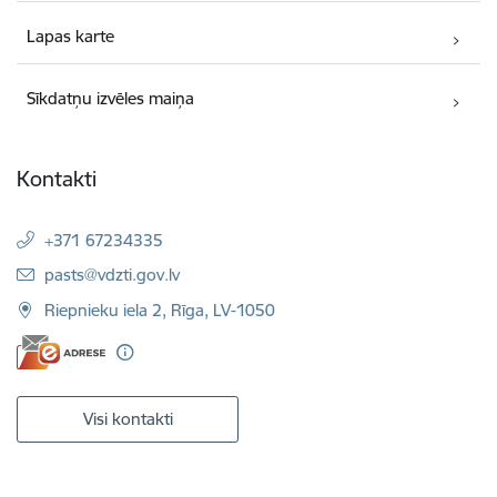
Lapas karte
Sīkdatņu izvēles maiņa
Kontakti
+371 67234335
E-pasts:
pasts@vdzti.gov.lv
Riepnieku iela 2, Rīga, LV-1050
Visi kontakti