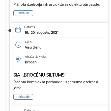
Plānota dzelzceļa infrastruktūras objektu pārbaude.
Pārbaude
Datums
16.–20. augusts, 2021
Laiks
Visu dienu
Atrašanās vieta
Brocēni
SIA ,,BROCĒNU SILTUMS”
Plānota kompleksa pārbaude uzņēmumā dzelzceļa
jomā.
Pārbaude
Datums