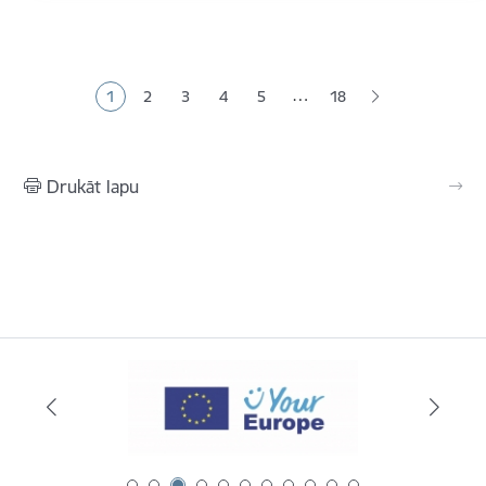
Lapošana
…
1
2
3
4
5
18
Pašreizējā lapa
Lapa
Lapa
Lapa
Lapa
Drukāt lapu