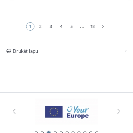
Lapošana
…
1
2
3
4
5
18
Pašreizējā lapa
Lapa
Lapa
Lapa
Lapa
Drukāt lapu