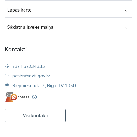
Lapas karte
Sīkdatņu izvēles maiņa
Kontakti
+371 67234335
E-pasts:
pasts@vdzti.gov.lv
Riepnieku iela 2, Rīga, LV-1050
Visi kontakti