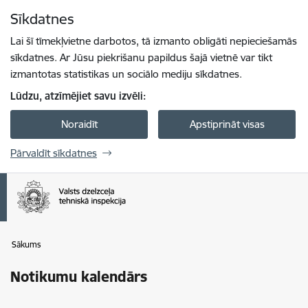
Pāriet uz lapas saturu
Sīkdatnes
Spied
lai meklētu
Enter
Lai šī tīmekļvietne darbotos, tā izmanto obligāti nepieciešamās
sīkdatnes. Ar Jūsu piekrišanu papildus šajā vietnē var tikt
izmantotas statistikas un sociālo mediju sīkdatnes.
Lūdzu, atzīmējiet savu izvēli:
Noraidīt
Apstiprināt visas
Pārvaldīt sīkdatnes
Sākums
Notikumu kalendārs