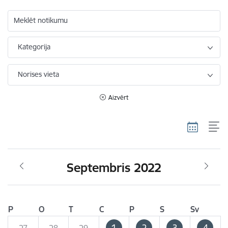
Meklēt notikumu
Kategorija
Norises vieta
Aizvērt
Septembris 2022
P
O
T
C
P
S
Sv
1
2
3
4
27
28
29