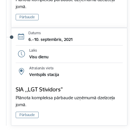
jomā.
Pārbaude
Datums
6.–10. septembris, 2021
Laiks
Visu dienu
Atrašanās vieta
Ventspils stacija
SIA ,,LGT Stividors”
Plānota kompleksa pārbaude uzņēmumā dzelzceļa
jomā.
Pārbaude