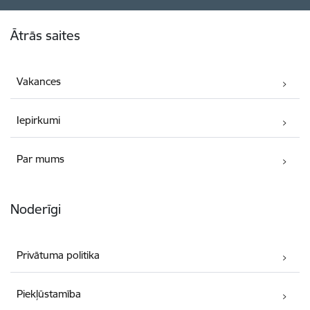
Kājene
Ātrās saites
Vakances
Iepirkumi
Par mums
Noderīgi
Privātuma politika
Piekļūstamība