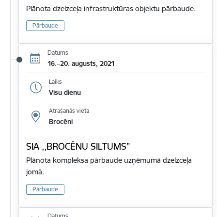
Plānota dzelzceļa infrastruktūras objektu pārbaude.
Pārbaude
Datums
16.–20. augusts, 2021
Laiks
Visu dienu
Atrašanās vieta
Brocēni
SIA ,,BROCĒNU SILTUMS”
Plānota kompleksa pārbaude uzņēmumā dzelzceļa
jomā.
Pārbaude
Datums