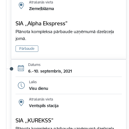
Atrašanās vieta
Ziemeļblāzma
SIA ,,Alpha Ekspress”
Plānota kompleksa pārbaude uzņēmumā dzelzceļa
jomā.
Pārbaude
Datums
6.–10. septembris, 2021
Laiks
Visu dienu
Atrašanās vieta
Ventspils stacija
SIA ,,KUREKSS”
Plānota kompleksa pārbaude uzņēmumā dzelzceļa