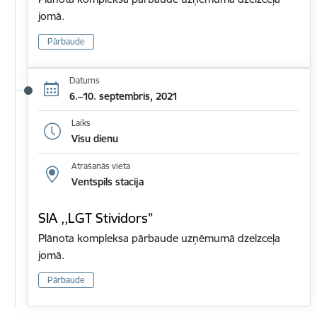
jomā.
Pārbaude
Datums
6.–10. septembris, 2021
Laiks
Visu dienu
Atrašanās vieta
Ventspils stacija
SIA ,,LGT Stividors”
Plānota kompleksa pārbaude uzņēmumā dzelzceļa
jomā.
Pārbaude