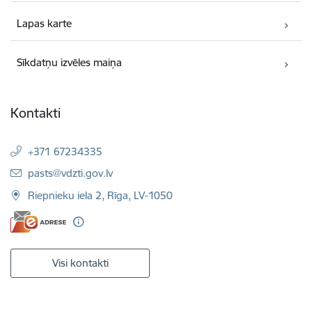
Lapas karte
Sīkdatņu izvēles maiņa
Kontakti
+371 67234335
E-pasts:
pasts@vdzti.gov.lv
Riepnieku iela 2, Rīga, LV-1050
Visi kontakti