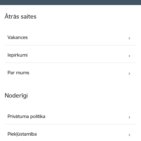
Kājene
Ātrās saites
Vakances
Iepirkumi
Par mums
Noderīgi
Privātuma politika
Piekļūstamība