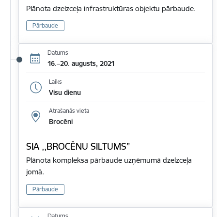
Plānota dzelzceļa infrastruktūras objektu pārbaude.
Pārbaude
Datums
16.–20. augusts, 2021
Laiks
Visu dienu
Atrašanās vieta
Brocēni
SIA ,,BROCĒNU SILTUMS”
Plānota kompleksa pārbaude uzņēmumā dzelzceļa
jomā.
Pārbaude
Datums