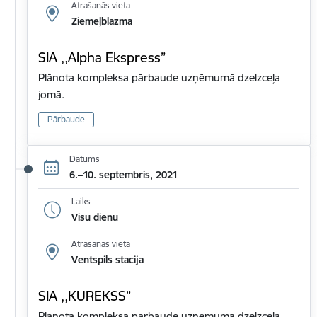
Atrašanās vieta
Ziemeļblāzma
SIA ,,Alpha Ekspress”
Plānota kompleksa pārbaude uzņēmumā dzelzceļa
jomā.
Pārbaude
Datums
6.–10. septembris, 2021
Laiks
Visu dienu
Atrašanās vieta
Ventspils stacija
SIA ,,KUREKSS”
Plānota kompleksa pārbaude uzņēmumā dzelzceļa