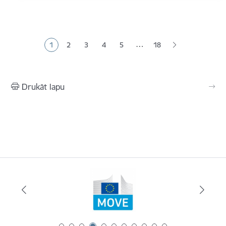
Lapošana
…
1
2
3
4
5
18
Pašreizējā lapa
Lapa
Lapa
Lapa
Lapa
Drukāt lapu