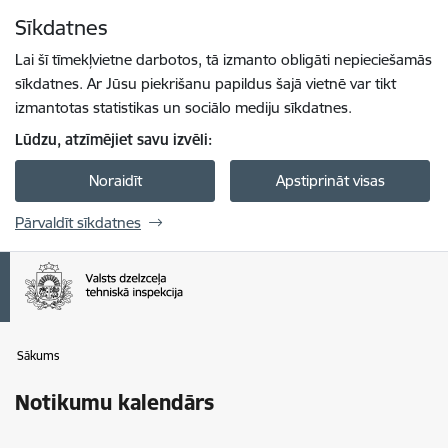
Pāriet uz lapas saturu
Sīkdatnes
Spied
lai meklētu
Enter
Lai šī tīmekļvietne darbotos, tā izmanto obligāti nepieciešamās
sīkdatnes. Ar Jūsu piekrišanu papildus šajā vietnē var tikt
izmantotas statistikas un sociālo mediju sīkdatnes.
Lūdzu, atzīmējiet savu izvēli:
Noraidīt
Apstiprināt visas
Pārvaldīt sīkdatnes
Sākums
Notikumu kalendārs