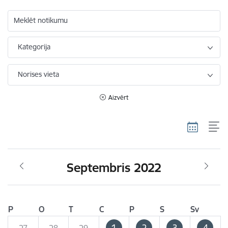
Meklēt notikumu
Kategorija
Norises vieta
Aizvērt
Septembris 2022
P
O
T
C
P
S
Sv
1
2
3
4
27
28
29