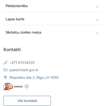
Piekļūstamība
Lapas karte
Sīkdatņu izvēles maiņa
Kontakti
+371 67234335
E-pasts:
pasts@vdzti.gov.lv
Riepnieku iela 2, Rīga, LV-1050
Visi kontakti