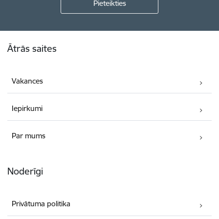
Kājene
Ātrās saites
Vakances
Iepirkumi
Par mums
Noderīgi
Privātuma politika