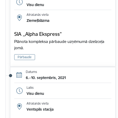
Visu dienu
Atrašanās vieta
Ziemeļblāzma
SIA ,,Alpha Ekspress”
Plānota kompleksa pārbaude uzņēmumā dzelzceļa
jomā.
Pārbaude
Datums
6.–10. septembris, 2021
Laiks
Visu dienu
Atrašanās vieta
Ventspils stacija