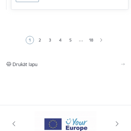
Lapošana
…
1
2
3
4
5
18
Pašreizējā lapa
Lapa
Lapa
Lapa
Lapa
Drukāt lapu