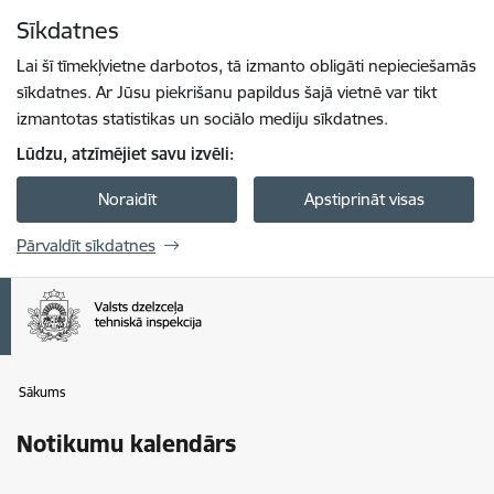
Pāriet uz lapas saturu
Sīkdatnes
Spied
lai meklētu
Enter
Lai šī tīmekļvietne darbotos, tā izmanto obligāti nepieciešamās
sīkdatnes. Ar Jūsu piekrišanu papildus šajā vietnē var tikt
izmantotas statistikas un sociālo mediju sīkdatnes.
Lūdzu, atzīmējiet savu izvēli:
Noraidīt
Apstiprināt visas
Pārvaldīt sīkdatnes
Sākums
Notikumu kalendārs