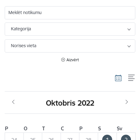
Meklēt notikumu
Kategorija
Norises vieta
Aizvērt
Oktobris 2022
P
O
T
C
P
S
Sv
1
2
24
25
26
27
28