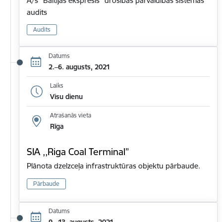
A/s "Baltijas ekspresis" drošības pārvaldības sistēmas
audits
Audits
Datums
2.–6. augusts, 2021
Laiks
Visu dienu
Atrašanās vieta
Rīga
SIA ,,Riga Coal Terminal”
Plānota dzelzceļa infrastruktūras objektu pārbaude.
Pārbaude
Datums