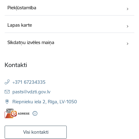
Piekļūstamība
Lapas karte
Sīkdatņu izvēles maiņa
Kontakti
+371 67234335
E-pasts:
pasts@vdzti.gov.lv
Riepnieku iela 2, Rīga, LV-1050
Visi kontakti