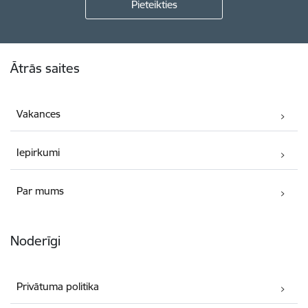
Kājene
Ātrās saites
Vakances
Iepirkumi
Par mums
Noderīgi
Privātuma politika