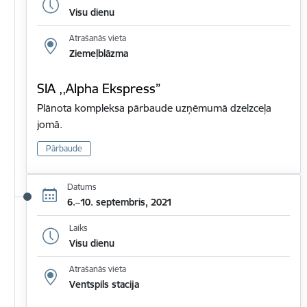
Visu dienu
Atrašanās vieta
Ziemeļblāzma
SIA ,,Alpha Ekspress”
Plānota kompleksa pārbaude uzņēmumā dzelzceļa
jomā.
Pārbaude
Datums
6.–10. septembris, 2021
Laiks
Visu dienu
Atrašanās vieta
Ventspils stacija