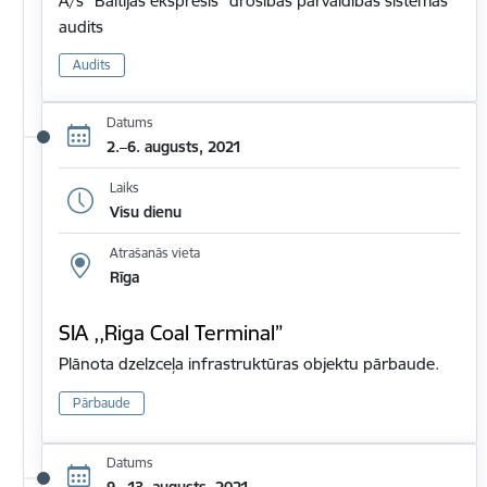
A/s "Baltijas ekspresis" drošības pārvaldības sistēmas
audits
Audits
Datums
2.–6. augusts, 2021
Laiks
Visu dienu
Atrašanās vieta
Rīga
SIA ,,Riga Coal Terminal”
Plānota dzelzceļa infrastruktūras objektu pārbaude.
Pārbaude
Datums