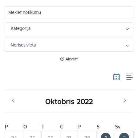
Meklēt notikumu
Kategorija
Norises vieta
Aizvērt
Oktobris 2022
P
O
T
C
P
S
Sv
1
2
24
25
26
27
28