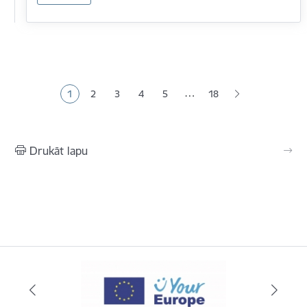
Lapošana
…
1
2
3
4
5
18
Pašreizējā lapa
Lapa
Lapa
Lapa
Lapa
Drukāt lapu