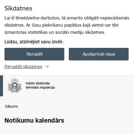
Pāriet uz lapas saturu
Sīkdatnes
Spied
lai meklētu
Enter
Lai šī tīmekļvietne darbotos, tā izmanto obligāti nepieciešamās
sīkdatnes. Ar Jūsu piekrišanu papildus šajā vietnē var tikt
izmantotas statistikas un sociālo mediju sīkdatnes.
Lūdzu, atzīmējiet savu izvēli:
Noraidīt
Apstiprināt visas
Pārvaldīt sīkdatnes
Sākums
Notikumu kalendārs