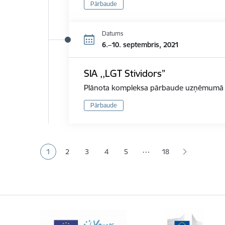
Pārbaude
Datums
6.–10. septembris, 2021
SIA ,,LGT Stividors”
Plānota kompleksa pārbaude uzņēmumā d
Pārbaude
Lapošana
…
1
2
3
4
5
18
Pašreizējā lapa
Lapa
Lapa
Lapa
Lapa