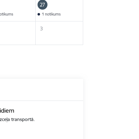
27
otikums
1 notikums
3
eidiem
zceļa transportā.