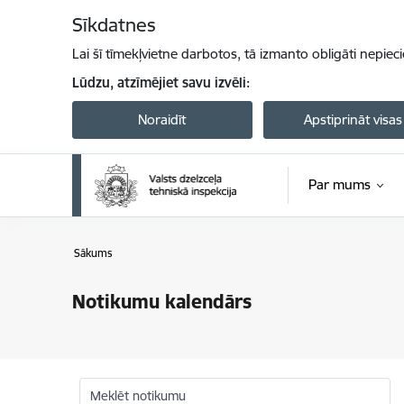
Pāriet uz lapas saturu
Sīkdatnes
Lai šī tīmekļvietne darbotos, tā izmanto obligāti nepiec
Lūdzu, atzīmējiet savu izvēli:
Noraidīt
Apstiprināt visas
Par mums
Sākums
Notikumu kalendārs
Meklēt notikumu