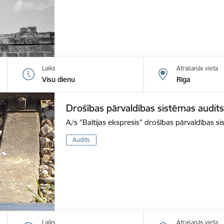
Laiks
Atrašanās vieta
Visu dienu
Rīga
Drošības pārvaldības sistēmas audits
A/s "Baltijas ekspresis" drošības pārvaldības s
Audits
Laiks
Atrašanās vieta