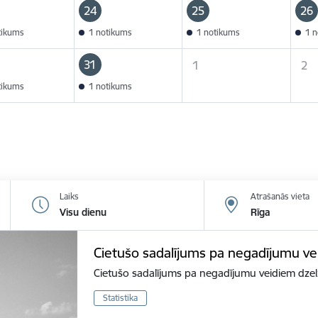
24
25
26
tikums
1 notikums
1 notikums
1 n
31
1
2
tikums
1 notikums
Laiks
Atrašanās vieta
Visu dienu
Rīga
Cietušo sadalījums pa negadījumu v
Cietušo sadalījums pa negadījumu veidiem dzel
Statistika