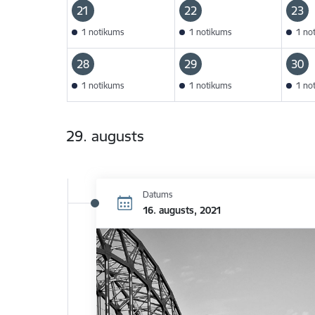
21
22
23
1 notikums
1 notikums
1 no
28
29
30
1 notikums
1 notikums
1 no
29. augusts
Datums
16. augusts, 2021