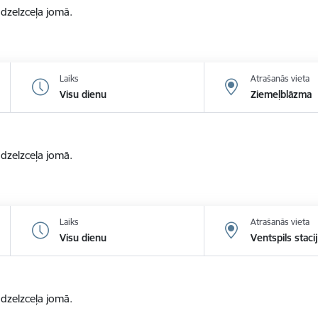
zelzceļa jomā.
Laiks
Atrašanās vieta
Visu dienu
Ziemeļblāzma
zelzceļa jomā.
Laiks
Atrašanās vieta
Visu dienu
Ventspils staci
zelzceļa jomā.