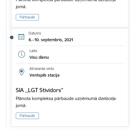
jomā.
Pārbaude
Datums
6.–10. septembris, 2021
Laiks
Visu dienu
Atrašanās vieta
Ventspils stacija
SIA ,,LGT Stividors”
Plānota kompleksa pārbaude uzņēmumā dzelzceļa
jomā.
Pārbaude