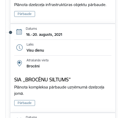
Plānota dzelzceļa infrastruktūras objektu pārbaude.
Pārbaude
Datums
16.–20. augusts, 2021
Laiks
Visu dienu
Atrašanās vieta
Brocēni
SIA ,,BROCĒNU SILTUMS”
Plānota kompleksa pārbaude uzņēmumā dzelzceļa
jomā.
Pārbaude
Datums