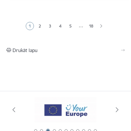
Lapošana
…
1
2
3
4
5
18
Pašreizējā lapa
Lapa
Lapa
Lapa
Lapa
Drukāt lapu