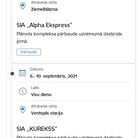
Atrašanās vieta
Ziemeļblāzma
SIA ,,Alpha Ekspress”
Plānota kompleksa pārbaude uzņēmumā dzelzceļa
jomā.
Pārbaude
Datums
6.–10. septembris, 2021
Laiks
Visu dienu
Atrašanās vieta
Ventspils stacija
SIA ,,KUREKSS”
Plānota kompleksa pārbaude uzņēmumā dzelzceļa