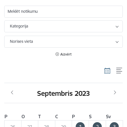
Meklēt notikumu
Kategorija
Norises vieta
Aizvērt
Septembris 2023
P
O
T
C
P
S
Sv
1
2
3
26
27
28
29