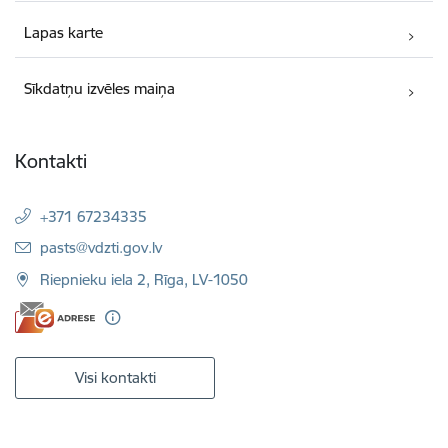
Lapas karte
Sīkdatņu izvēles maiņa
Kontakti
+371 67234335
E-pasts:
pasts@vdzti.gov.lv
Riepnieku iela 2, Rīga, LV-1050
Visi kontakti