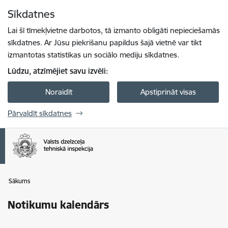
Pāriet uz lapas saturu
Sīkdatnes
Spied
lai meklētu
Enter
Lai šī tīmekļvietne darbotos, tā izmanto obligāti nepieciešamās
sīkdatnes. Ar Jūsu piekrišanu papildus šajā vietnē var tikt
izmantotas statistikas un sociālo mediju sīkdatnes.
Lūdzu, atzīmējiet savu izvēli:
Noraidīt
Apstiprināt visas
Pārvaldīt sīkdatnes
Sākums
Notikumu kalendārs