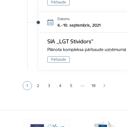
Pārbaude
Datums
6.–10. septembris, 2021
SIA ,,LGT Stividors”
Plānota kompleksa pārbaude uzņēmumā d
Pārbaude
Lapošana
…
1
2
3
4
5
18
Pašreizējā lapa
Lapa
Lapa
Lapa
Lapa