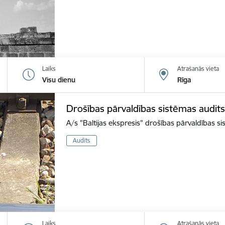
Laiks
Atrašanās vieta
Visu dienu
Rīga
Drošības pārvaldības sistēmas audits
A/s "Baltijas ekspresis" drošības pārvaldības s
Audits
Laiks
Atrašanās vieta