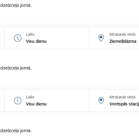
zelzceļa jomā.
Laiks
Atrašanās vieta
Visu dienu
Ziemeļblāzma
zelzceļa jomā.
Laiks
Atrašanās vieta
Visu dienu
Ventspils staci
zelzceļa jomā.