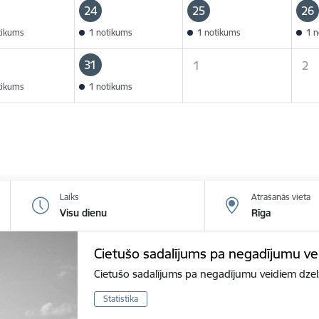
24
25
26
tikums
1 notikums
1 notikums
1 n
31
1
2
tikums
1 notikums
Laiks
Atrašanās vieta
Visu dienu
Rīga
Cietušo sadalījums pa negadījumu v
Cietušo sadalījums pa negadījumu veidiem dzel
Statistika