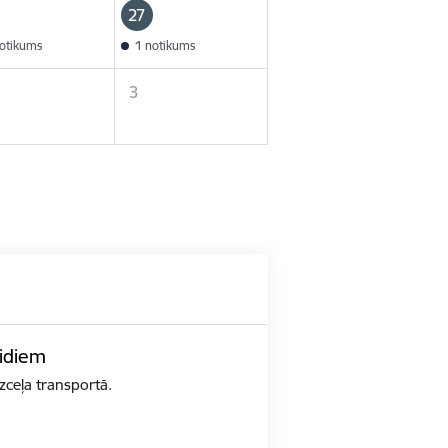
27
otikums
1 notikums
3
eidiem
zceļa transportā.