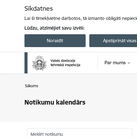
Pāriet uz lapas saturu
Sīkdatnes
Lai šī tīmekļvietne darbotos, tā izmanto obligāti nepiec
Lūdzu, atzīmējiet savu izvēli:
Noraidīt
Apstiprināt visas
Par mums
Sākums
Notikumu kalendārs
Meklēt notikumu