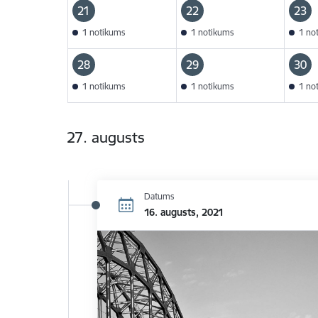
21
22
23
1 notikums
1 notikums
1 no
28
29
30
1 notikums
1 notikums
1 no
27. augusts
Datums
16. augusts, 2021