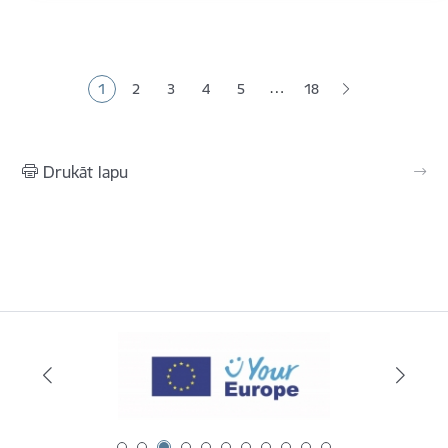
Lapošana
…
1
2
3
4
5
18
Pašreizējā lapa
Lapa
Lapa
Lapa
Lapa
Drukāt lapu