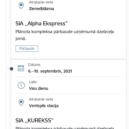
Atrašanās vieta
Ziemeļblāzma
SIA ,,Alpha Ekspress”
Plānota kompleksa pārbaude uzņēmumā dzelzceļa
jomā.
Pārbaude
Datums
6.–10. septembris, 2021
Laiks
Visu dienu
Atrašanās vieta
Ventspils stacija
SIA ,,KUREKSS”
Plānota kompleksa pārbaude uzņēmumā dzelzceļa