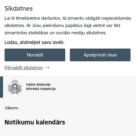
Pāriet uz lapas saturu
Sīkdatnes
Spied
lai meklētu
Enter
Lai šī tīmekļvietne darbotos, tā izmanto obligāti nepieciešamās
sīkdatnes. Ar Jūsu piekrišanu papildus šajā vietnē var tikt
izmantotas statistikas un sociālo mediju sīkdatnes.
Lūdzu, atzīmējiet savu izvēli:
Noraidīt
Apstiprināt visas
Pārvaldīt sīkdatnes
Sākums
Notikumu kalendārs