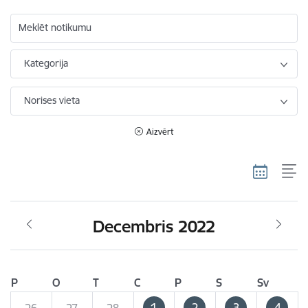
Meklēt notikumu
Kategorija
Norises vieta
Aizvērt
Decembris 2022
P
O
T
C
P
S
Sv
1
2
3
4
26
27
28