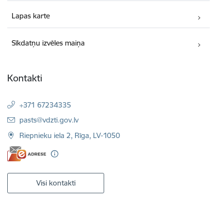
Lapas karte
Sīkdatņu izvēles maiņa
Kontakti
+371 67234335
E-pasts:
pasts@vdzti.gov.lv
Riepnieku iela 2, Rīga, LV-1050
Visi kontakti