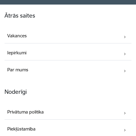
Kājene
Ātrās saites
Vakances
Iepirkumi
Par mums
Noderīgi
Privātuma politika
Piekļūstamība