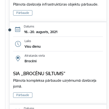
Plānota dzelzceļa infrastruktūras objektu pārbaude.
Pārbaude
Datums
16.–20. augusts, 2021
Laiks
Visu dienu
Atrašanās vieta
Brocēni
SIA ,,BROCĒNU SILTUMS”
Plānota kompleksa pārbaude uzņēmumā dzelzceļa
jomā.
Pārbaude
Datums