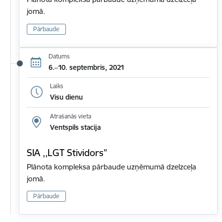
jomā.
Pārbaude
Datums
6.–10. septembris, 2021
Laiks
Visu dienu
Atrašanās vieta
Ventspils stacija
SIA ,,LGT Stividors”
Plānota kompleksa pārbaude uzņēmumā dzelzceļa
jomā.
Pārbaude