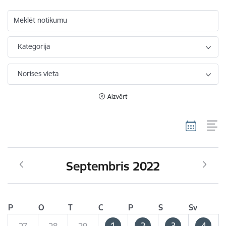
Meklēt notikumu
Kategorija
Norises vieta
Aizvērt
Septembris 2022
P
O
T
C
P
S
Sv
1
2
3
4
27
28
29