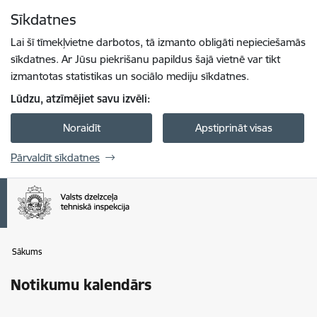
Pāriet uz lapas saturu
Sīkdatnes
Spied
lai meklētu
Enter
Lai šī tīmekļvietne darbotos, tā izmanto obligāti nepieciešamās
sīkdatnes. Ar Jūsu piekrišanu papildus šajā vietnē var tikt
izmantotas statistikas un sociālo mediju sīkdatnes.
Lūdzu, atzīmējiet savu izvēli:
Noraidīt
Apstiprināt visas
Pārvaldīt sīkdatnes
Sākums
Notikumu kalendārs