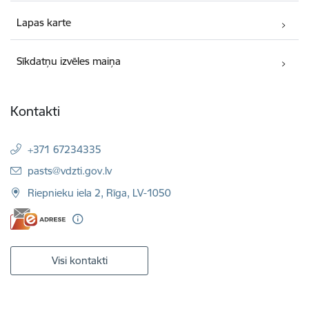
Lapas karte
Sīkdatņu izvēles maiņa
Kontakti
+371 67234335
E-pasts:
pasts@vdzti.gov.lv
Riepnieku iela 2, Rīga, LV-1050
Visi kontakti