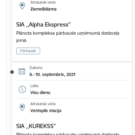
Atrašanās vieta
Ziemeļblāzma
SIA ,,Alpha Ekspress”
Plānota kompleksa pārbaude uzņēmumā dzelzceļa
jomā.
Pārbaude
Datums
6.–10. septembris, 2021
Laiks
Visu dienu
Atrašanās vieta
Ventspils stacija
SIA ,,KUREKSS”
Plānota kompleksa pārbaude uzņēmumā dzelzceļa