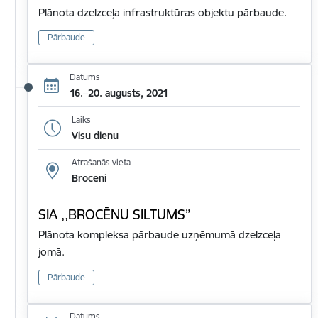
Plānota dzelzceļa infrastruktūras objektu pārbaude.
Pārbaude
Datums
16.–20. augusts, 2021
Laiks
Visu dienu
Atrašanās vieta
Brocēni
SIA ,,BROCĒNU SILTUMS”
Plānota kompleksa pārbaude uzņēmumā dzelzceļa
jomā.
Pārbaude
Datums