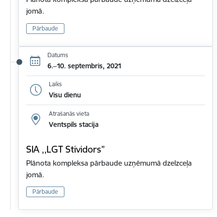
jomā.
Pārbaude
Datums
6.–10. septembris, 2021
Laiks
Visu dienu
Atrašanās vieta
Ventspils stacija
SIA ,,LGT Stividors”
Plānota kompleksa pārbaude uzņēmumā dzelzceļa
jomā.
Pārbaude