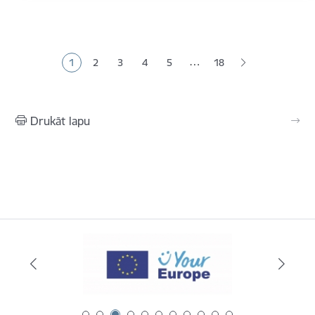
Lapošana
…
1
2
3
4
5
18
Pašreizējā lapa
Lapa
Lapa
Lapa
Lapa
Drukāt lapu