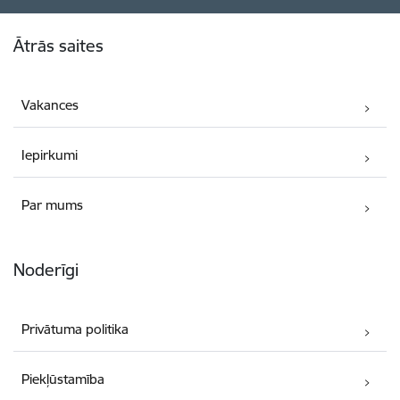
Kājene
Ātrās saites
Vakances
Iepirkumi
Par mums
Noderīgi
Privātuma politika
Piekļūstamība