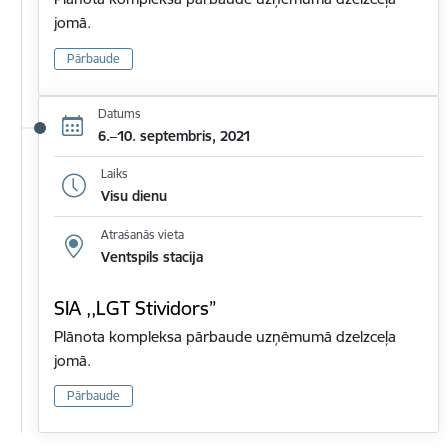
jomā.
Pārbaude
Datums
6.–10. septembris, 2021
Laiks
Visu dienu
Atrašanās vieta
Ventspils stacija
SIA ,,LGT Stividors”
Plānota kompleksa pārbaude uzņēmumā dzelzceļa
jomā.
Pārbaude