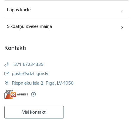
Lapas karte
Sīkdatņu izvēles maiņa
Kontakti
+371 67234335
E-pasts:
pasts@vdzti.gov.lv
Riepnieku iela 2, Rīga, LV-1050
Visi kontakti