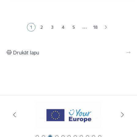
Lapošana
…
1
2
3
4
5
18
Pašreizējā lapa
Lapa
Lapa
Lapa
Lapa
Drukāt lapu