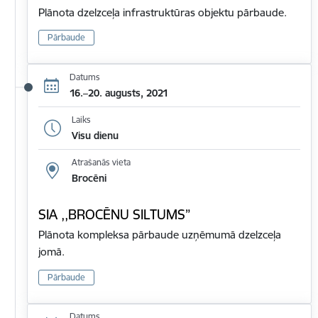
Plānota dzelzceļa infrastruktūras objektu pārbaude.
Pārbaude
Datums
16.–20. augusts, 2021
Laiks
Visu dienu
Atrašanās vieta
Brocēni
SIA ,,BROCĒNU SILTUMS”
Plānota kompleksa pārbaude uzņēmumā dzelzceļa
jomā.
Pārbaude
Datums