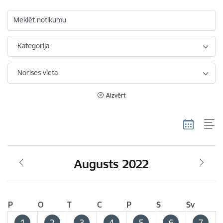
Meklēt notikumu
Kategorija
Norises vieta
Aizvērt
Augusts 2022
P
O
T
C
P
S
Sv
1
2
3
4
5
6
7