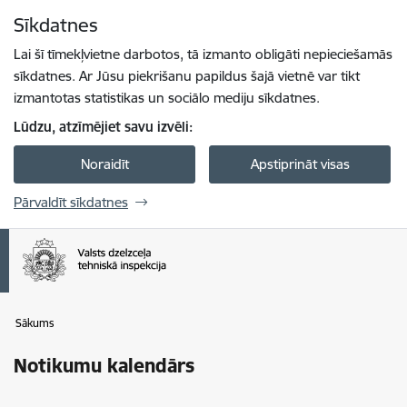
Pāriet uz lapas saturu
Sīkdatnes
Spied
lai meklētu
Enter
Lai šī tīmekļvietne darbotos, tā izmanto obligāti nepieciešamās
sīkdatnes. Ar Jūsu piekrišanu papildus šajā vietnē var tikt
izmantotas statistikas un sociālo mediju sīkdatnes.
Lūdzu, atzīmējiet savu izvēli:
Noraidīt
Apstiprināt visas
Pārvaldīt sīkdatnes
Sākums
Notikumu kalendārs