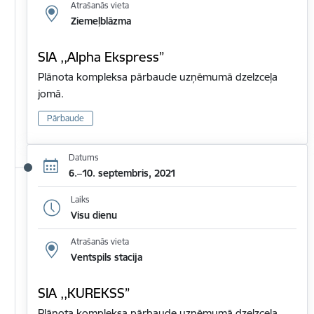
Atrašanās vieta
Ziemeļblāzma
SIA ,,Alpha Ekspress”
Plānota kompleksa pārbaude uzņēmumā dzelzceļa
jomā.
Pārbaude
Datums
6.–10. septembris, 2021
Laiks
Visu dienu
Atrašanās vieta
Ventspils stacija
SIA ,,KUREKSS”
Plānota kompleksa pārbaude uzņēmumā dzelzceļa