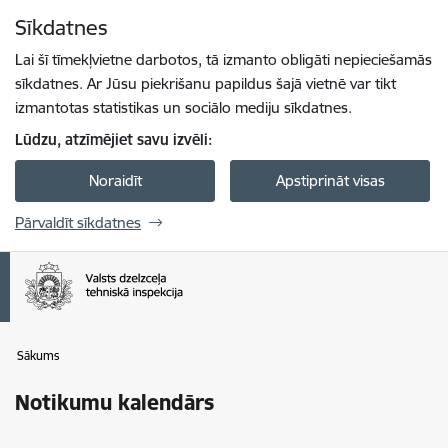
Pāriet uz lapas saturu
Sīkdatnes
Spied
lai meklētu
Enter
Lai šī tīmekļvietne darbotos, tā izmanto obligāti nepieciešamās
sīkdatnes. Ar Jūsu piekrišanu papildus šajā vietnē var tikt
izmantotas statistikas un sociālo mediju sīkdatnes.
Lūdzu, atzīmējiet savu izvēli:
Noraidīt
Apstiprināt visas
Pārvaldīt sīkdatnes
Sākums
Notikumu kalendārs