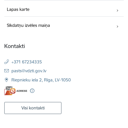
Lapas karte
Sīkdatņu izvēles maiņa
Kontakti
+371 67234335
E-pasts:
pasts@vdzti.gov.lv
Riepnieku iela 2, Rīga, LV-1050
Visi kontakti