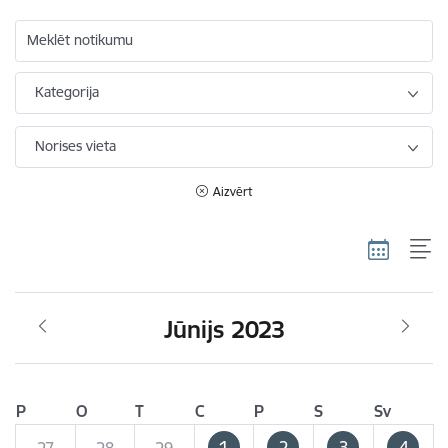
Meklēt notikumu
Kategorija
Norises vieta
Aizvērt
Jūnijs 2023
P
O
T
C
P
S
Sv
1
2
3
4
27
28
29