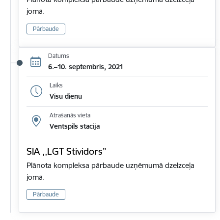
jomā.
Pārbaude
Datums
6.–10. septembris, 2021
Laiks
Visu dienu
Atrašanās vieta
Ventspils stacija
SIA ,,LGT Stividors”
Plānota kompleksa pārbaude uzņēmumā dzelzceļa
jomā.
Pārbaude