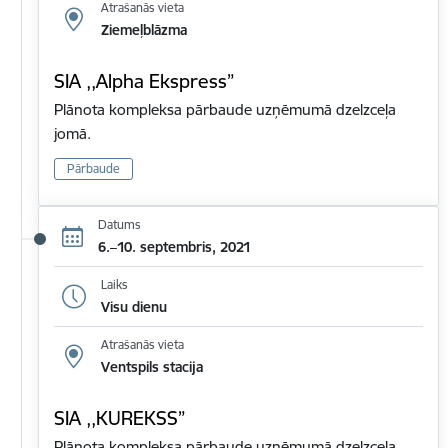
Atrašanās vieta
Ziemeļblāzma
SIA ,,Alpha Ekspress”
Plānota kompleksa pārbaude uzņēmumā dzelzceļa
jomā.
Pārbaude
Datums
6.–10. septembris, 2021
Laiks
Visu dienu
Atrašanās vieta
Ventspils stacija
SIA ,,KUREKSS”
Plānota kompleksa pārbaude uzņēmumā dzelzceļa