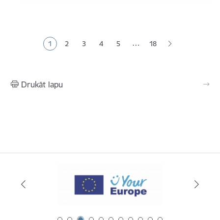
Lapošana
…
1
2
3
4
5
18
Pašreizējā lapa
Lapa
Lapa
Lapa
Lapa
Drukāt lapu