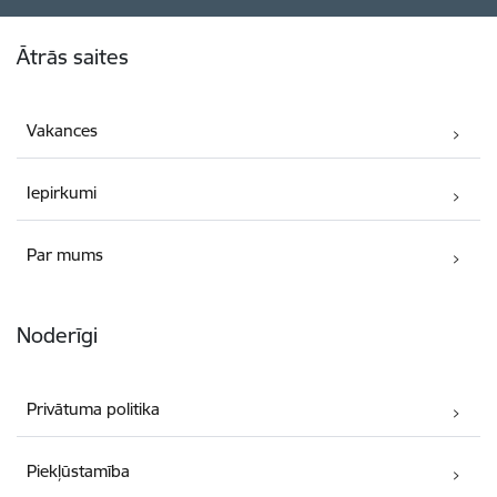
Kājene
Ātrās saites
Vakances
Iepirkumi
Par mums
Noderīgi
Privātuma politika
Piekļūstamība