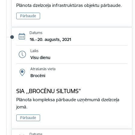
Plānota dzelzceļa infrastruktūras objektu pārbaude.
Pārbaude
Datums
16.–20. augusts, 2021
Laiks
Visu dienu
Atrašanās vieta
Brocēni
SIA ,,BROCĒNU SILTUMS”
Plānota kompleksa pārbaude uzņēmumā dzelzceļa
jomā.
Pārbaude
Datums