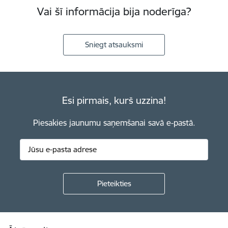
Vai šī informācija bija noderīga?
Sniegt atsauksmi
Esi pirmais, kurš uzzina!
Piesakies jaunumu saņemšanai savā e-pastā.
Kājene