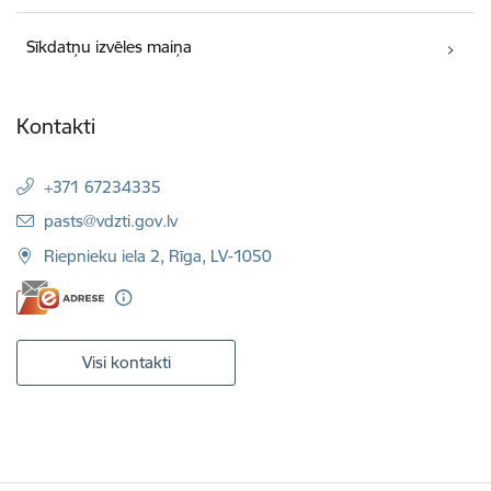
Sīkdatņu izvēles maiņa
Kontakti
+371 67234335
E-pasts:
pasts@vdzti.gov.lv
Riepnieku iela 2, Rīga, LV-1050
Visi kontakti