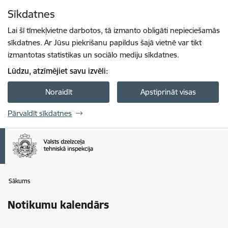
Pāriet uz lapas saturu
Sīkdatnes
Spied
lai meklētu
Enter
Lai šī tīmekļvietne darbotos, tā izmanto obligāti nepieciešamās
sīkdatnes. Ar Jūsu piekrišanu papildus šajā vietnē var tikt
izmantotas statistikas un sociālo mediju sīkdatnes.
Lūdzu, atzīmējiet savu izvēli:
Noraidīt
Apstiprināt visas
Pārvaldīt sīkdatnes
Sākums
Notikumu kalendārs