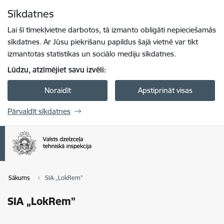
Pāriet uz lapas saturu
Sīkdatnes
Spied
lai meklētu
Enter
Lai šī tīmekļvietne darbotos, tā izmanto obligāti nepieciešamās
sīkdatnes. Ar Jūsu piekrišanu papildus šajā vietnē var tikt
izmantotas statistikas un sociālo mediju sīkdatnes.
Lūdzu, atzīmējiet savu izvēli:
Noraidīt
Apstiprināt visas
Pārvaldīt sīkdatnes
Sākums
SIA „LokRem"
SIA „LokRem"