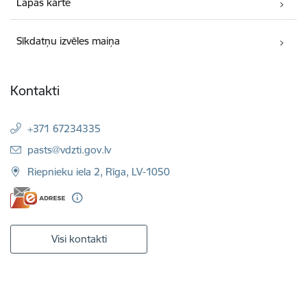
Lapas karte
Sīkdatņu izvēles maiņa
Kontakti
+371 67234335
E-pasts:
pasts@vdzti.gov.lv
Riepnieku iela 2, Rīga, LV-1050
Visi kontakti