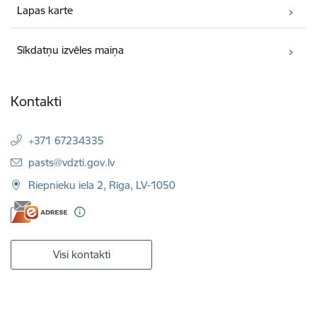
Lapas karte
Sīkdatņu izvēles maiņa
Kontakti
+371 67234335
E-pasts:
pasts@vdzti.gov.lv
Riepnieku iela 2, Rīga, LV-1050
Visi kontakti