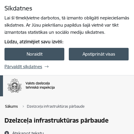
Pāriet uz lapas saturu
Sīkdatnes
Spied
lai meklētu
Enter
Lai šī tīmekļvietne darbotos, tā izmanto obligāti nepieciešamās
sīkdatnes. Ar Jūsu piekrišanu papildus šajā vietnē var tikt
izmantotas statistikas un sociālo mediju sīkdatnes.
Lūdzu, atzīmējiet savu izvēli:
Noraidīt
Apstiprināt visas
Pārvaldīt sīkdatnes
Sākums
Dzelzceļa infrastruktūras pārbaude
Dzelzceļa infrastruktūras pārbaude
Atskaņot tekstu