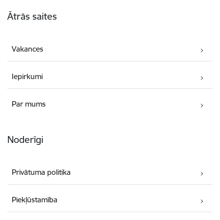
Kājene
Ātrās saites
Vakances
Iepirkumi
Par mums
Noderīgi
Privātuma politika
Piekļūstamība