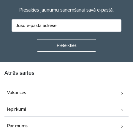
Piesakies jaunumu saņemšanai savā e-pastā.
Kājene
Ātrās saites
Vakances
Iepirkumi
Par mums