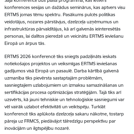
Šajā konferencē būs plaša programma, kas ietvers
konferences sesijas un dažādus seminārus, kas aptvers visu
ERTMS jomas tēmu spektru. Pasākums pulcēs politikas
veidotājus, nozares pārstāvjus, dzelzceļa uzņēmumus un
infrastruktūras pārvaldītājus, kā arī galvenās ieinteresētās
personas, lai dalītos pieredzē un veicinātu ERTMS ieviešanu
Eiropā un ārpus tās.
ERTMS 2026 konferencē tiks sniegts padziļināts ieskats
notiekošajos projektos un veiksmīgas ERTMS ieviešanas
gadījumos visā Eiropā un pasaulē. Darba kārtībā galvenā
uzmanība tiks pievērsta sastaptajām problēmām,
sasniegtajiem uzlabojumiem un izmaksu samazināšanas un
sertifikācijas procesa optimizācijas stratēģijām. Tajā tiks arī
uzsvērts, kā jauni tehniskie un tehnoloģiskie sasniegumi var
vēl vairāk uzlabot efektivitāti un veiktspēju. Turklāt
konferencē tiks aplūkota dzelzceļa sakaru nākotne, tostarp
pāreja uz FRMCS, piedāvājot tālredzīgu perspektīvu par
inovācijām un ilgtspējību nozarē.