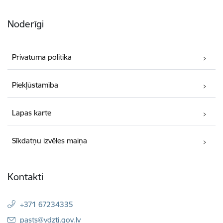
Noderīgi
Privātuma politika
Piekļūstamība
Lapas karte
Sīkdatņu izvēles maiņa
Kontakti
+371 67234335
E-pasts:
pasts@vdzti.gov.lv