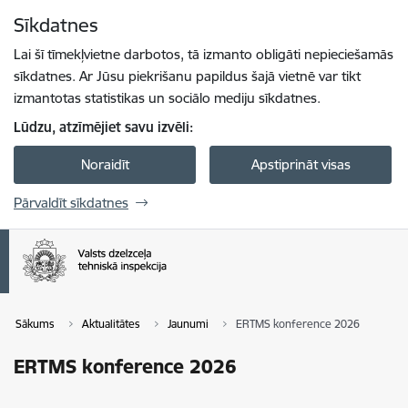
Pāriet uz lapas saturu
Sīkdatnes
Spied
lai meklētu
Enter
Lai šī tīmekļvietne darbotos, tā izmanto obligāti nepieciešamās
sīkdatnes. Ar Jūsu piekrišanu papildus šajā vietnē var tikt
izmantotas statistikas un sociālo mediju sīkdatnes.
Lūdzu, atzīmējiet savu izvēli:
Noraidīt
Apstiprināt visas
Pārvaldīt sīkdatnes
Sākums
Aktualitātes
Jaunumi
ERTMS konference 2026
ERTMS konference 2026