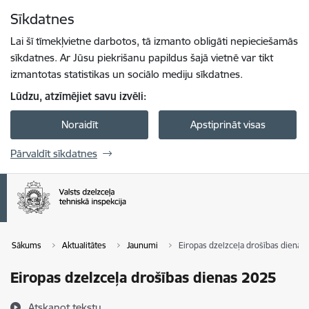
Pāriet uz lapas saturu
Sīkdatnes
Spied
lai meklētu
Enter
Lai šī tīmekļvietne darbotos, tā izmanto obligāti nepieciešamās
sīkdatnes. Ar Jūsu piekrišanu papildus šajā vietnē var tikt
izmantotas statistikas un sociālo mediju sīkdatnes.
Lūdzu, atzīmējiet savu izvēli:
Noraidīt
Apstiprināt visas
Pārvaldīt sīkdatnes
Sākums
Aktualitātes
Jaunumi
Eiropas dzelzceļa drošības dienas
Eiropas dzelzceļa drošības dienas 2025
Atskaņot tekstu