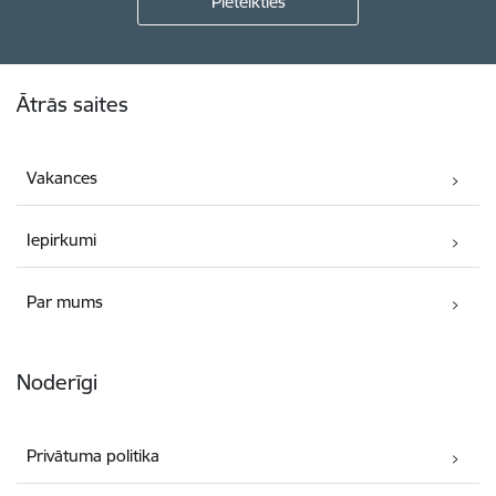
Kājene
Ātrās saites
Vakances
Iepirkumi
Par mums
Noderīgi
Privātuma politika