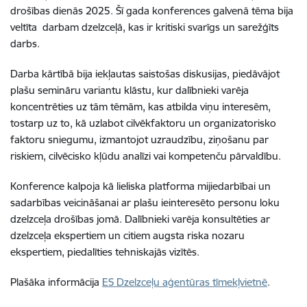
drošības dienās 2025. Šī gada konferences galvenā tēma bija
veltīta darbam dzelzceļā, kas ir kritiski svarīgs un sarežģīts
darbs.
Darba kārtībā bija iekļautas saistošas ​diskusijas, piedāvājot
plašu semināru variantu klāstu, kur dalībnieki varēja
koncentrēties uz tām tēmām, kas atbilda viņu interesēm,
tostarp uz to, kā uzlabot cilvēkfaktoru un organizatorisko
faktoru sniegumu, izmantojot uzraudzību, ziņošanu par
riskiem, cilvēcisko kļūdu analīzi vai kompetenču pārvaldību.
Konference kalpoja kā lieliska platforma mijiedarbībai un
sadarbības veicināšanai ar plašu ieinteresēto personu loku
dzelzceļa drošības jomā. Dalībnieki varēja konsultēties ar
dzelzceļa ekspertiem un citiem augsta riska nozaru
ekspertiem, piedalīties tehniskajās vizītēs.
Plašāka informācija
ES Dzelzceļu aģentūras tīmekļvietnē
.