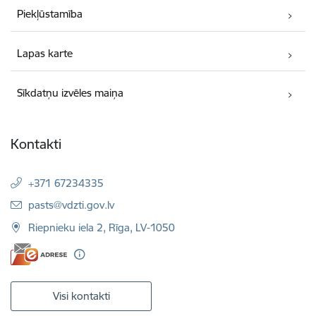
Piekļūstamība
Lapas karte
Sīkdatņu izvēles maiņa
Kontakti
+371 67234335
E-pasts:
pasts@vdzti.gov.lv
Riepnieku iela 2, Rīga, LV-1050
Visi kontakti