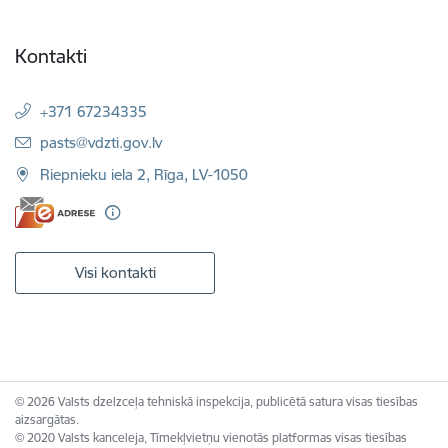
Kontakti
+371 67234335
E-pasts:
pasts@vdzti.gov.lv
Riepnieku iela 2, Rīga, LV-1050
Visi kontakti
© 2026 Valsts dzelzceļa tehniskā inspekcija, publicētā satura visas tiesības
aizsargātas.
© 2020 Valsts kanceleja, Tīmekļvietņu vienotās platformas visas tiesības