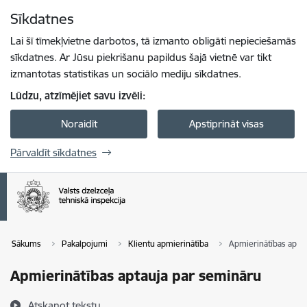
Pāriet uz lapas saturu
Sīkdatnes
Spied
lai meklētu
Enter
Lai šī tīmekļvietne darbotos, tā izmanto obligāti nepieciešamās
sīkdatnes. Ar Jūsu piekrišanu papildus šajā vietnē var tikt
izmantotas statistikas un sociālo mediju sīkdatnes.
Lūdzu, atzīmējiet savu izvēli:
Noraidīt
Apstiprināt visas
Pārvaldīt sīkdatnes
Sākums
Pakalpojumi
Klientu apmierinātība
Apmierinātības apta
Apmierinātības aptauja par semināru
Atskaņot tekstu