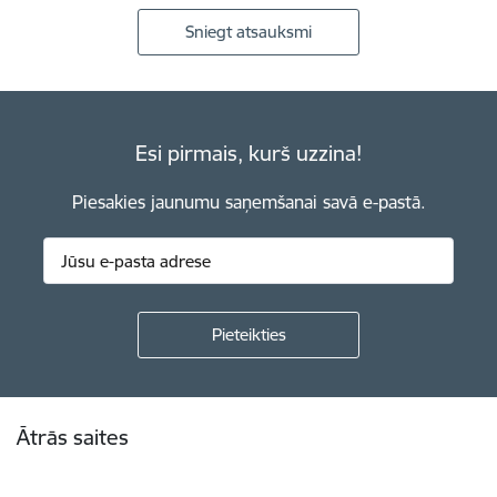
Sniegt atsauksmi
Esi pirmais, kurš uzzina!
Piesakies jaunumu saņemšanai savā e-pastā.
Kājene
Ātrās saites