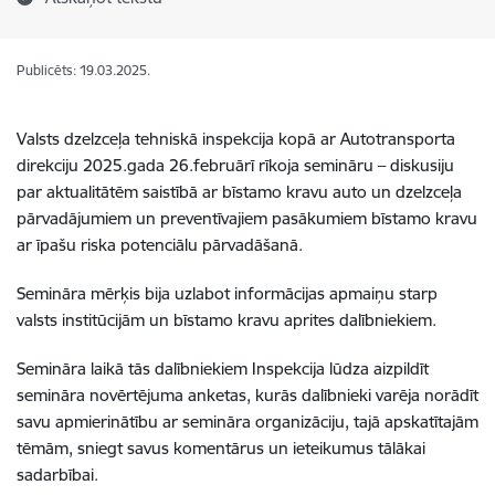
Publicēts: 19.03.2025.
Valsts dzelzceļa tehniskā inspekcija kopā ar
Autotransporta
direkciju
2025.gada 26.februārī rīkoja semināru – diskusiju
par aktualitātēm saistībā ar bīstamo kravu auto un dzelzceļa
pārvadājumiem un preventīvajiem pasākumiem bīstamo kravu
ar īpašu riska potenciālu pārvadāšanā.
Semināra mērķis bija uzlabot informācijas apmaiņu starp
valsts institūcijām un bīstamo kravu aprites dalībniekiem.
Semināra laikā tās dalībniekiem Inspekcija lūdza aizpildīt
semināra novērtējuma anketas, kurās dalībnieki varēja norādīt
savu apmierinātību ar semināra organizāciju, tajā apskatītajām
tēmām, sniegt savus komentārus un ieteikumus tālākai
sadarbībai.