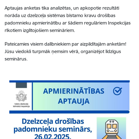
Aptaujas anketas tika analizētas, un apkopotie rezultāti
norāda uz dzelzceļa sistēmas bīstamo kravu drošības
padomnieku apmierinātību ar šādiem regulāriem Inspekcijas
rīkotiem izglītojošiem semināriem.
Pateicamies visiem dalībniekiem par aizpildītajām anketām!
Jūsu viedokli turpmāk ņemsim vērā, organizējot līdzīgus
seminārus.