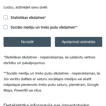
Lūdzu, atzīmējiet savu izvēli:
Statistikas sīkdatnes
*
Sociālo mediju un trešo pušu sīkdatnes
**
Noraidīt
Apstiprināt atzīmētās
*
Statistikas sīkdatnes - nepieciešamas, lai uzlabotu vietnes
darbību un pakalpojumus.
**
Sociālo mediju un trešo pušu sīkdatnes - nepieciešamas, lai
Jūs varētu dalīties ar saturu sociālajos medijos vai skatīt
mājaslapai pievienoto trešo pušu saturu, piemēram, Google
Maps, PowerBI vai citus.
Detalizētāka informācija par izmantotajām