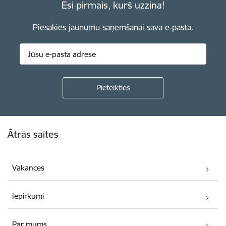
Esi pirmais, kurš uzzina!
Piesakies jaunumu saņemšanai savā e-pastā.
Kājene
Ātrās saites
Vakances
Iepirkumi
Par mums