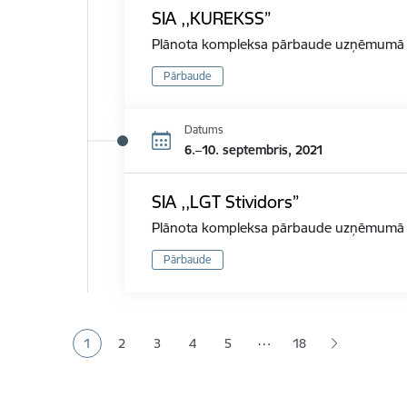
SIA ,,KUREKSS”
Plānota kompleksa pārbaude uzņēmumā d
Pārbaude
Datums
6.–10. septembris, 2021
SIA ,,LGT Stividors”
Plānota kompleksa pārbaude uzņēmumā d
Pārbaude
Lapošana
…
1
2
3
4
5
18
Pašreizējā lapa
Lapa
Lapa
Lapa
Lapa