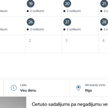
19
20
21
tikumi
2 notikumi
2 notikumi
2 n
26
27
28
tikumi
2 notikumi
2 notikumi
2 n
2
3
4
Laiks
Atrašanās vieta
Visu dienu
Rīga
Cietušo sadalījums pa negadījumu v