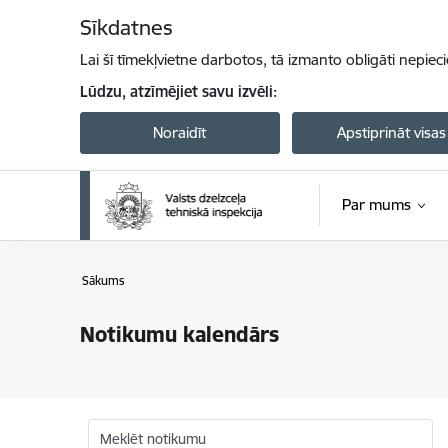
Pāriet uz lapas saturu
Sīkdatnes
Lai šī tīmekļvietne darbotos, tā izmanto obligāti nepiec
Lūdzu, atzīmējiet savu izvēli:
Noraidīt
Apstiprināt visas
Par mums
Sākums
Notikumu kalendārs
Meklēt notikumu