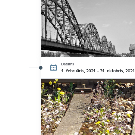
Datums
1. februāris, 2021 – 31. oktobris, 2021