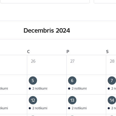
Decembris 2024
C
P
S
26
27
28
5
6
7
tikumi
2 notikumi
2 notikumi
2 n
12
13
14
tikumi
2 notikumi
2 notikumi
2 n