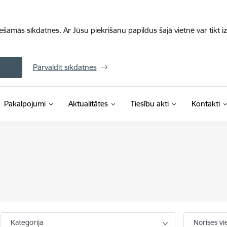
iešamās sīkdatnes. Ar Jūsu piekrišanu papildus šajā vietnē var tikt i
Pārvaldīt sīkdatnes
Pakalpojumi
Aktualitātes
Tiesību akti
Kontakti
Kategorija
Norises vi