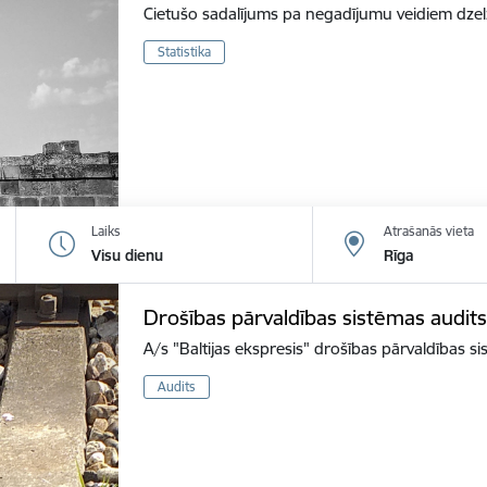
Cietušo sadalījums pa negadījumu veidiem dzel
Statistika
Laiks
Atrašanās vieta
Visu dienu
Rīga
Drošības pārvaldības sistēmas audits
A/s "Baltijas ekspresis" drošības pārvaldības s
Audits