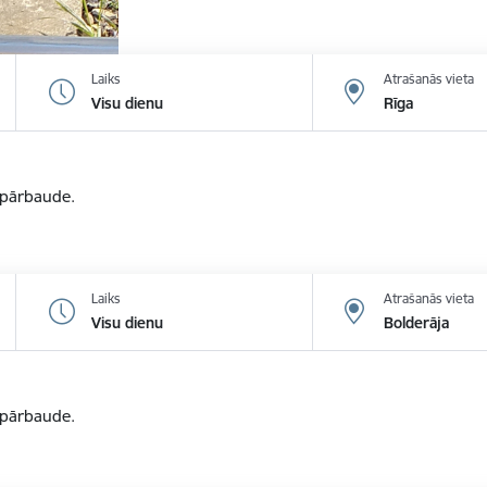
Laiks
Atrašanās vieta
Visu dienu
Rīga
u pārbaude.
Laiks
Atrašanās vieta
Visu dienu
Bolderāja
u pārbaude.