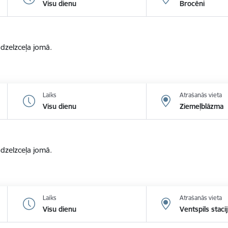
Visu dienu
Brocēni
zelzceļa jomā.
Laiks
Atrašanās vieta
Visu dienu
Ziemeļblāzma
zelzceļa jomā.
Laiks
Atrašanās vieta
Visu dienu
Ventspils staci