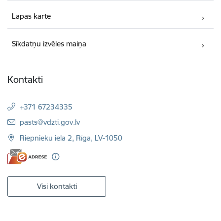
Lapas karte
Sīkdatņu izvēles maiņa
Kontakti
+371 67234335
E-pasts:
pasts@vdzti.gov.lv
Riepnieku iela 2, Rīga, LV-1050
Visi kontakti