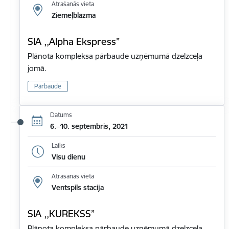
Atrašanās vieta
Ziemeļblāzma
SIA ,,Alpha Ekspress”
Plānota kompleksa pārbaude uzņēmumā dzelzceļa
jomā.
Pārbaude
Datums
6.–10. septembris, 2021
Laiks
Visu dienu
Atrašanās vieta
Ventspils stacija
SIA ,,KUREKSS”
Plānota kompleksa pārbaude uzņēmumā dzelzceļa