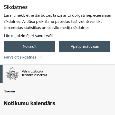
Pāriet uz lapas saturu
Sīkdatnes
Spied
lai meklētu
Enter
Lai šī tīmekļvietne darbotos, tā izmanto obligāti nepieciešamās
sīkdatnes. Ar Jūsu piekrišanu papildus šajā vietnē var tikt
izmantotas statistikas un sociālo mediju sīkdatnes.
Lūdzu, atzīmējiet savu izvēli:
Noraidīt
Apstiprināt visas
Pārvaldīt sīkdatnes
Sākums
Notikumu kalendārs