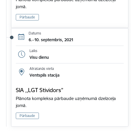
jomā.
Pārbaude
Datums
6.–10. septembris, 2021
Laiks
Visu dienu
Atrašanās vieta
Ventspils stacija
SIA ,,LGT Stividors”
Plānota kompleksa pārbaude uzņēmumā dzelzceļa
jomā.
Pārbaude