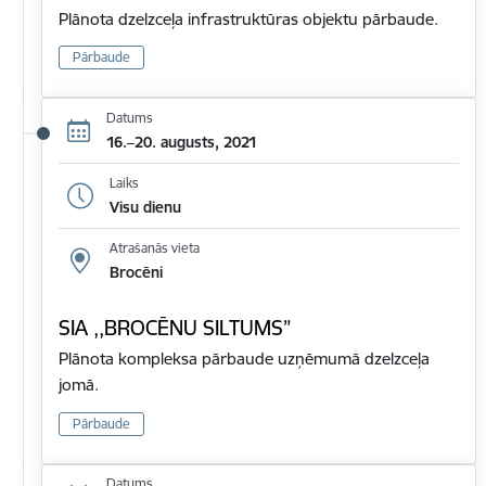
Plānota dzelzceļa infrastruktūras objektu pārbaude.
Pārbaude
Datums
16.–20. augusts, 2021
Laiks
Visu dienu
Atrašanās vieta
Brocēni
SIA ,,BROCĒNU SILTUMS”
Plānota kompleksa pārbaude uzņēmumā dzelzceļa
jomā.
Pārbaude
Datums