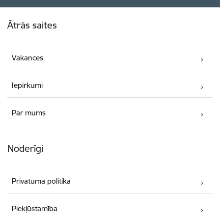
Kājene
Ātrās saites
Vakances
Iepirkumi
Par mums
Noderīgi
Privātuma politika
Piekļūstamība