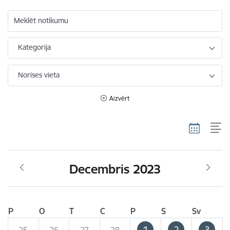
Meklēt notikumu
Kategorija
Norises vieta
Aizvērt
Decembris 2023
P
O
T
C
P
S
Sv
1
2
3
25
26
27
28