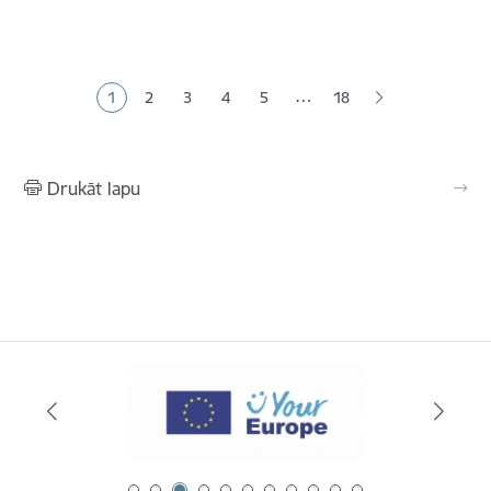
Lapošana
…
1
2
3
4
5
18
Pašreizējā lapa
Lapa
Lapa
Lapa
Lapa
Drukāt lapu