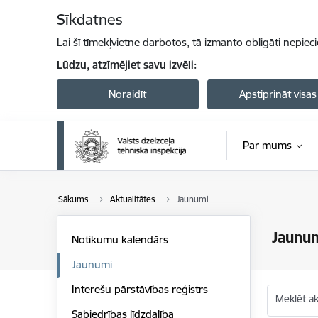
Pāriet uz lapas saturu
Sīkdatnes
Lai šī tīmekļvietne darbotos, tā izmanto obligāti nepiec
Lūdzu, atzīmējiet savu izvēli:
Noraidīt
Apstiprināt visas
Par mums
Sākums
Aktualitātes
Jaunumi
Jaunu
Notikumu kalendārs
Jaunumi
Interešu pārstāvības reģistrs
Meklēt akt
Sabiedrības līdzdalība