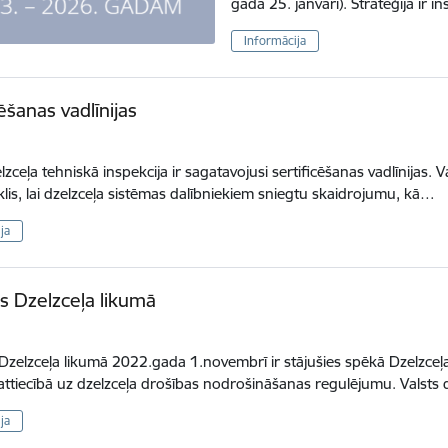
gada 25. janvārī). Stratēģija ir i
Informācija
ēšanas vadlīnijas
lzceļa tehniskā inspekcija ir sagatavojusi sertificēšanas vadlīnijas. V
eklis, lai dzelzceļa sistēmas dalībniekiem sniegtu skaidrojumu, kā…
ja
s Dzelzceļa likumā
Dzelzceļa likumā 2022.gada 1.novembrī ir stājušies spēkā Dzelzceļa
attiecībā uz dzelzceļa drošības nodrošināšanas regulējumu. Valsts
ja