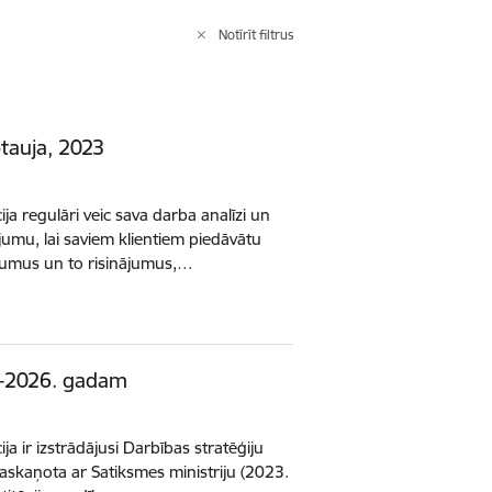
Notīrīt filtrus
tauja, 2023
ija regulāri veic sava darba analīzi un
ējumu, lai saviem klientiem piedāvātu
jumus un to risinājumus,…
.-2026. gadam
ja ir izstrādājusi Darbības stratēģiju
askaņota ar Satiksmes ministriju (2023.