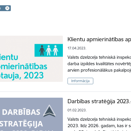
a
Klientu apmierinātības ap
17.04.2023.
Valsts dzelzceļa tehniskā inspekc
darba izpildes kvalitātes novērt
arvien profesionālākus pakalpo
Informācija
Darbības stratēģija 2023
01.02.2023.
Valsts dzelzceļa tehniskā inspekci
2023. līdz 2026. gadam, kas ir s