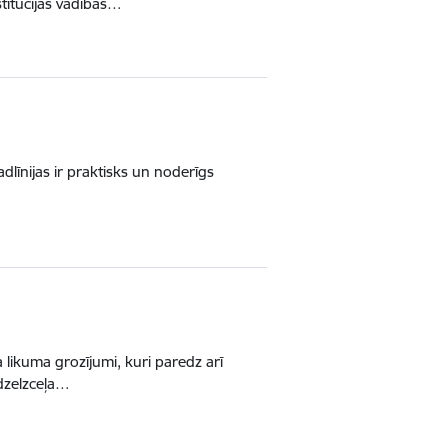
nstitūcijas vadības…
adlīnijas ir praktisks un noderīgs
 likuma grozījumi, kuri paredz arī
 dzelzceļa…