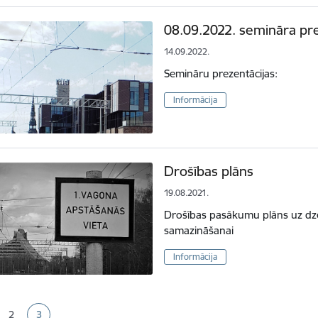
08.09.2022. semināra pre
14.09.2022.
Semināru prezentācijas:
Informācija
Drošības plāns
19.08.2021.
Drošības pasākumu plāns uz dze
samazināšanai
Informācija
ana
2
3
a
Lapa
Pašreizējā lapa