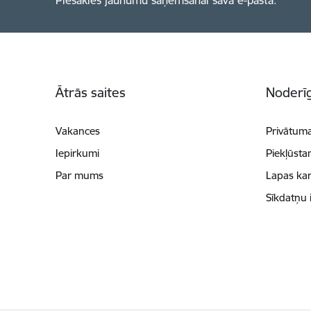
Piesakies jaunumu saņemšanai savā e-pastā.
Kājene
Ātrās saites
Noderīg
Vakances
Privātuma
Iepirkumi
Piekļūsta
Par mums
Lapas kar
Sīkdatņu 