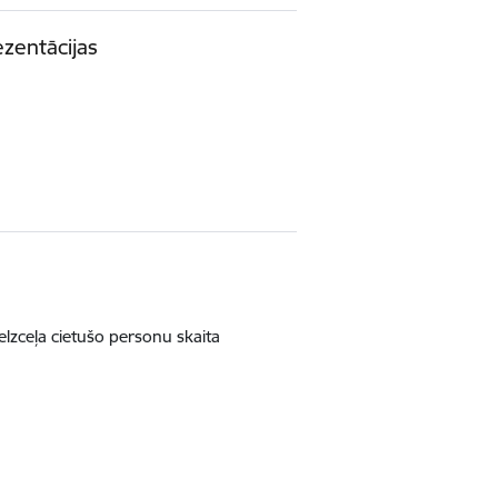
zentācijas
lzceļa cietušo personu skaita