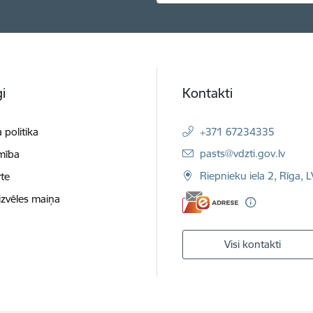
i
Kontakti
 politika
+371 67234335
E-pasts:
pasts@vdzti.gov.lv
mība
Riepnieku iela 2, Rīga, 
te
izvēles maiņa
Visi kontakti